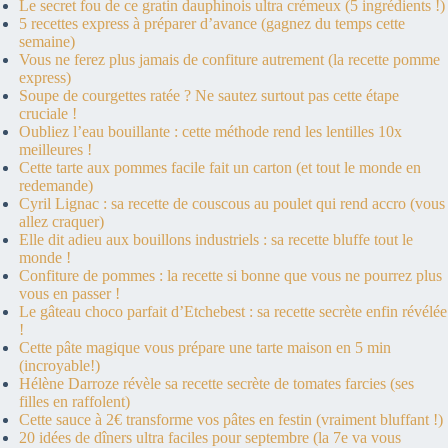
Le secret fou de ce gratin dauphinois ultra crémeux (5 ingrédients !)
5 recettes express à préparer d’avance (gagnez du temps cette
semaine)
Vous ne ferez plus jamais de confiture autrement (la recette pomme
express)
Soupe de courgettes ratée ? Ne sautez surtout pas cette étape
cruciale !
Oubliez l’eau bouillante : cette méthode rend les lentilles 10x
meilleures !
Cette tarte aux pommes facile fait un carton (et tout le monde en
redemande)
Cyril Lignac : sa recette de couscous au poulet qui rend accro (vous
allez craquer)
Elle dit adieu aux bouillons industriels : sa recette bluffe tout le
monde !
Confiture de pommes : la recette si bonne que vous ne pourrez plus
vous en passer !
Le gâteau choco parfait d’Etchebest : sa recette secrète enfin révélée
!
Cette pâte magique vous prépare une tarte maison en 5 min
(incroyable!)
Hélène Darroze révèle sa recette secrète de tomates farcies (ses
filles en raffolent)
Cette sauce à 2€ transforme vos pâtes en festin (vraiment bluffant !)
20 idées de dîners ultra faciles pour septembre (la 7e va vous