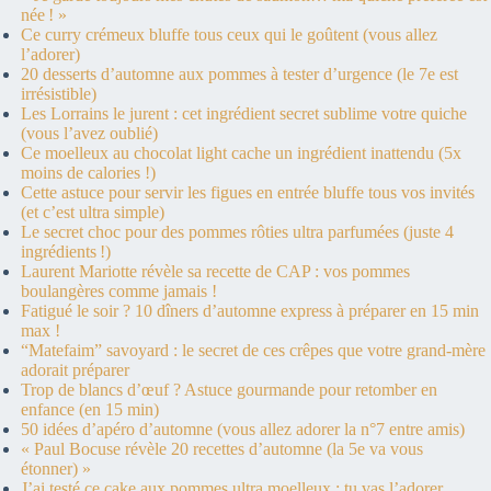
née ! »
Ce curry crémeux bluffe tous ceux qui le goûtent (vous allez
l’adorer)
20 desserts d’automne aux pommes à tester d’urgence (le 7e est
irrésistible)
Les Lorrains le jurent : cet ingrédient secret sublime votre quiche
(vous l’avez oublié)
Ce moelleux au chocolat light cache un ingrédient inattendu (5x
moins de calories !)
Cette astuce pour servir les figues en entrée bluffe tous vos invités
(et c’est ultra simple)
Le secret choc pour des pommes rôties ultra parfumées (juste 4
ingrédients !)
Laurent Mariotte révèle sa recette de CAP : vos pommes
boulangères comme jamais !
Fatigué le soir ? 10 dîners d’automne express à préparer en 15 min
max !
“Matefaim” savoyard : le secret de ces crêpes que votre grand-mère
adorait préparer
Trop de blancs d’œuf ? Astuce gourmande pour retomber en
enfance (en 15 min)
50 idées d’apéro d’automne (vous allez adorer la n°7 entre amis)
« Paul Bocuse révèle 20 recettes d’automne (la 5e va vous
étonner) »
J’ai testé ce cake aux pommes ultra moelleux : tu vas l’adorer