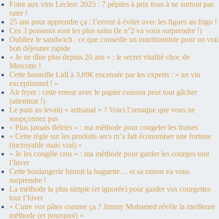
Foire aux vins Leclerc 2025 : 7 pépites à prix fous à ne surtout pas
rater !
25 ans pour apprendre ça : l’erreur à éviter avec les figues au frigo !
Ces 3 poissons sont les plus sains (le n°2 va vous surprendre !)
Oubliez le sandwich : ce que conseille un nutritionniste pour un vrai
bon déjeuner rapide
« Je ne dîne plus depuis 20 ans » : le secret vitalité choc de
Mercotte !
Cette bouteille Lidl à 3,69€ encensée par les experts : « un vin
exceptionnel ! »
Air fryer : cette erreur avec le papier cuisson peut tout gâcher
(attention !)
Le pain au levain « artisanal » ? Voici l’arnaque que vous ne
soupçonnez pas
« Plus jamais flétries » : ma méthode pour congeler les fraises
« Cette règle sur les produits secs m’a fait économiser une fortune
(incroyable mais vrai) »
« Je les congèle crus » : ma méthode pour garder les courges tout
l’hiver
Cette boulangerie bannit la baguette… et sa raison va vous
surprendre !
La méthode la plus simple (et ignorée) pour garder vos courgettes
tout l’hiver
« Cuire vos pâtes comme ça ? Jimmy Mohamed révèle la meilleure
méthode (et pourquoi) »