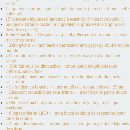
seule
Le gratin de courge le plus simple du monde (la recette d’une cheffe
italienne)
15 tartes aux légumes d’automne à tester (la n°4 est incroyable !)
Sa quiche lorraine cache un ingrédient surprise (Anne-Sophie Pic
dévoile sa recette)
Rentrée tardive ? Ces pâtes ail-persil prêtes en 8 min vont te sauver
(recette express)
« Zéro gâchis » : mon hachis parmentier anti-gaspi qui bluffe tout le
monde
« On dirait un resto étoilé » : mes ravioles maison à la ricotta et
sauge
« Je le fais tous les dimanches » : mon gratin dauphinois ultra
crémeux sans crème
« Incroyablement moelleuse » : ma brioche filante du dimanche,
sans robot
« Ils fondent en bouche » : mes gnudis de ricotta, prêts en 15 min
« Elles sont croustillantes sans friture » : mes frites de patate douce
au four
« Elle reste fraîche 4 jours » : la brioche que je prépare chaque
week-end
« 6 repas prêts en 1h30 » : mon batch cooking de septembre pour
toute la famille
« 3 jours de repas dans un seul plat » : mon gratin géant de légumes
de saison