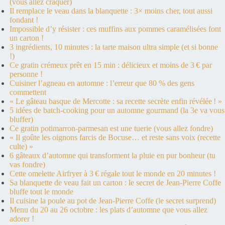
(vous allez craquer)
Il remplace le veau dans la blanquette : 3× moins cher, tout aussi
fondant !
Impossible d’y résister : ces muffins aux pommes caramélisées font
un carton !
3 ingrédients, 10 minutes : la tarte maison ultra simple (et si bonne
!)
Ce gratin crémeux prêt en 15 min : délicieux et moins de 3 € par
personne !
Cuisiner l’agneau en automne : l’erreur que 80 % des gens
commettent
« Le gâteau basque de Mercotte : sa recette secrète enfin révélée ! »
5 idées de batch-cooking pour un automne gourmand (la 3e va vous
bluffer)
Ce gratin potimarron-parmesan est une tuerie (vous allez fondre)
« Il goûte les oignons farcis de Bocuse… et reste sans voix (recette
culte) »
6 gâteaux d’automne qui transforment la pluie en pur bonheur (tu
vas fondre)
Cette omelette Airfryer à 3 € régale tout le monde en 20 minutes !
Sa blanquette de veau fait un carton : le secret de Jean-Pierre Coffe
bluffe tout le monde
Il cuisine la poule au pot de Jean-Pierre Coffe (le secret surprend)
Menu du 20 au 26 octobre : les plats d’automne que vous allez
adorer !