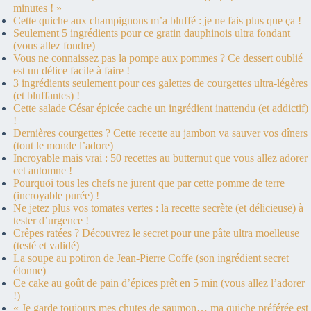
minutes ! »
Cette quiche aux champignons m’a bluffé : je ne fais plus que ça !
Seulement 5 ingrédients pour ce gratin dauphinois ultra fondant
(vous allez fondre)
Vous ne connaissez pas la pompe aux pommes ? Ce dessert oublié
est un délice facile à faire !
3 ingrédients seulement pour ces galettes de courgettes ultra-légères
(et bluffantes) !
Cette salade César épicée cache un ingrédient inattendu (et addictif)
!
Dernières courgettes ? Cette recette au jambon va sauver vos dîners
(tout le monde l’adore)
Incroyable mais vrai : 50 recettes au butternut que vous allez adorer
cet automne !
Pourquoi tous les chefs ne jurent que par cette pomme de terre
(incroyable purée) !
Ne jetez plus vos tomates vertes : la recette secrète (et délicieuse) à
tester d’urgence !
Crêpes ratées ? Découvrez le secret pour une pâte ultra moelleuse
(testé et validé)
La soupe au potiron de Jean-Pierre Coffe (son ingrédient secret
étonne)
Ce cake au goût de pain d’épices prêt en 5 min (vous allez l’adorer
!)
« Je garde toujours mes chutes de saumon… ma quiche préférée est