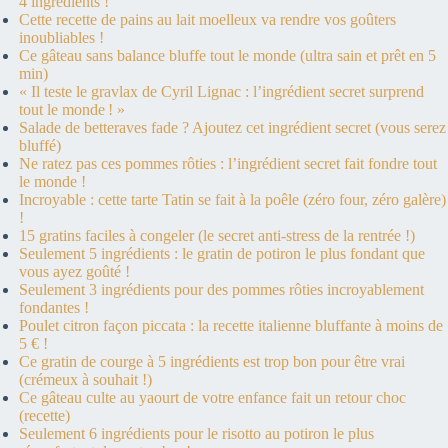
4 ingrédients !
Cette recette de pains au lait moelleux va rendre vos goûters
inoubliables !
Ce gâteau sans balance bluffe tout le monde (ultra sain et prêt en 5
min)
« Il teste le gravlax de Cyril Lignac : l’ingrédient secret surprend
tout le monde ! »
Salade de betteraves fade ? Ajoutez cet ingrédient secret (vous serez
bluffé)
Ne ratez pas ces pommes rôties : l’ingrédient secret fait fondre tout
le monde !
Incroyable : cette tarte Tatin se fait à la poêle (zéro four, zéro galère)
!
15 gratins faciles à congeler (le secret anti-stress de la rentrée !)
Seulement 5 ingrédients : le gratin de potiron le plus fondant que
vous ayez goûté !
Seulement 3 ingrédients pour des pommes rôties incroyablement
fondantes !
Poulet citron façon piccata : la recette italienne bluffante à moins de
5 € !
Ce gratin de courge à 5 ingrédients est trop bon pour être vrai
(crémeux à souhait !)
Ce gâteau culte au yaourt de votre enfance fait un retour choc
(recette)
Seulement 6 ingrédients pour le risotto au potiron le plus