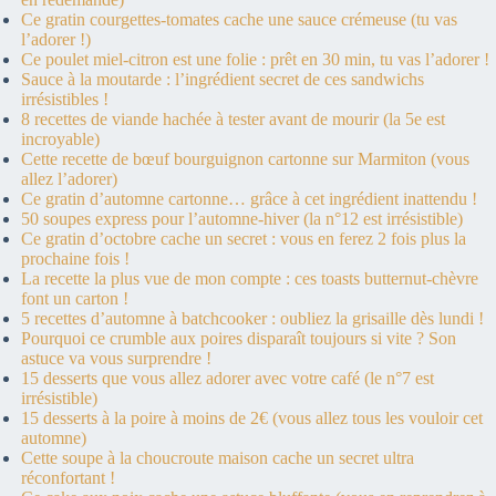
Ce gratin courgettes-tomates cache une sauce crémeuse (tu vas
l’adorer !)
Ce poulet miel-citron est une folie : prêt en 30 min, tu vas l’adorer !
Sauce à la moutarde : l’ingrédient secret de ces sandwichs
irrésistibles !
8 recettes de viande hachée à tester avant de mourir (la 5e est
incroyable)
Cette recette de bœuf bourguignon cartonne sur Marmiton (vous
allez l’adorer)
Ce gratin d’automne cartonne… grâce à cet ingrédient inattendu !
50 soupes express pour l’automne-hiver (la n°12 est irrésistible)
Ce gratin d’octobre cache un secret : vous en ferez 2 fois plus la
prochaine fois !
La recette la plus vue de mon compte : ces toasts butternut-chèvre
font un carton !
5 recettes d’automne à batchcooker : oubliez la grisaille dès lundi !
Pourquoi ce crumble aux poires disparaît toujours si vite ? Son
astuce va vous surprendre !
15 desserts que vous allez adorer avec votre café (le n°7 est
irrésistible)
15 desserts à la poire à moins de 2€ (vous allez tous les vouloir cet
automne)
Cette soupe à la choucroute maison cache un secret ultra
réconfortant !