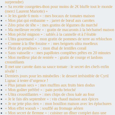
surprendre)
« Sa recette courgettes-thon pour moins de 2€ bluffe tout le monde
(merci Laurent Mariotte) »
« Je les garde 6 mois » : mes bocaux de tomates maison
« Mon plat qui embaume » : jarret de bœuf aux carottes
« Zéro prise de tête » : mes gratins de légumes du marché
« Ma meilleure recette » : gratin de macaronis à la béchamel maison
« Mon péché mignon » : sablés à la cannelle et à l’érable
« Ultra gourmand » : mon gratin de pommes de terre au reblochon
« Comme à la fête foraine » : mes beignets ultra moelleux
« Plein de protéines » : mon dhal de lentilles corail
« Sans vaisselle » : mes papillotes complètes prêtes en 20 minutes
« Mon meilleur plat de rentrée » : gratin de courge et lardons
croustillants
Il met une carotte dans sa sauce tomate : le secret des chefs enfin
révélé !
Derniers jours pour les mirabelles : le dessert irrésistible de Cyril
Lignac à tester d’urgence !
« Plus jamais secs » : mes muffins aux fruits bien dodus
« Mon goûter préféré » : pain perdu brioché
« Ultra croustillantes » : mes chips de chou kale au four
« Je le fais dès septembre » : vin chaud maison aux épices
« Je ne jette plus rien » : mon bouillon maison avec les épluchures
« Mon effet waouh » : soufflé au fromage aérien
« Mon secret de flemme » : cuisiner un dîner complet dans une