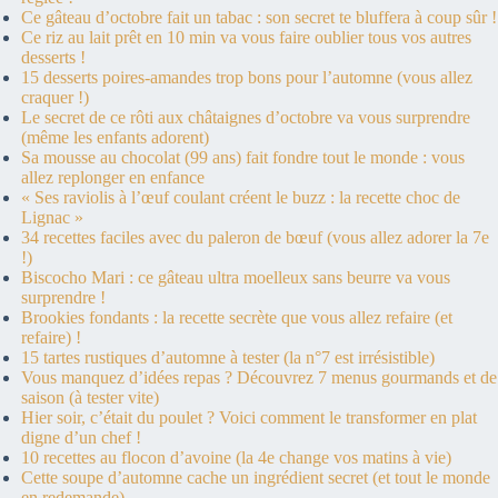
Ce gâteau d’octobre fait un tabac : son secret te bluffera à coup sûr !
Ce riz au lait prêt en 10 min va vous faire oublier tous vos autres
desserts !
15 desserts poires-amandes trop bons pour l’automne (vous allez
craquer !)
Le secret de ce rôti aux châtaignes d’octobre va vous surprendre
(même les enfants adorent)
Sa mousse au chocolat (99 ans) fait fondre tout le monde : vous
allez replonger en enfance
« Ses raviolis à l’œuf coulant créent le buzz : la recette choc de
Lignac »
34 recettes faciles avec du paleron de bœuf (vous allez adorer la 7e
!)
Biscocho Mari : ce gâteau ultra moelleux sans beurre va vous
surprendre !
Brookies fondants : la recette secrète que vous allez refaire (et
refaire) !
15 tartes rustiques d’automne à tester (la n°7 est irrésistible)
Vous manquez d’idées repas ? Découvrez 7 menus gourmands et de
saison (à tester vite)
Hier soir, c’était du poulet ? Voici comment le transformer en plat
digne d’un chef !
10 recettes au flocon d’avoine (la 4e change vos matins à vie)
Cette soupe d’automne cache un ingrédient secret (et tout le monde
en redemande)