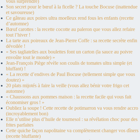
vous surprendre)
Son secret pour le bœuf à la ficelle ? La touche Bocuse (inattendue
et savoureuse)
Ce gâteau aux poires ultra moelleux rend fous les enfants (recette
d’automne)
Bœuf carottes : la recette cocotte au paleron que vous allez refaire
tout l’hiver !
La tarte aux poireaux de Jean-Pierre Coffe : sa recette secrète enfin
dévoilée !
« Ses tagliatelles aux boulettes font un carton (la sauce au poivre
envoûte tout le monde) »
Jean-François Piège révèle son coulis de tomates ultra simple (et
bluffant) !
« La recette d’endives de Paul Bocuse (tellement simple que vous
doutez) »
20 plats mijotés à faire la veille (vous allez bénir votre frigo cet
automne)
« Chaussons aux pommes maison : la recette facile qui vous fait
économiser gros ! »
Oubliez la soupe ! Cette recette de potimarron va vous rendre accro
(incroyablement bon)
Elle n’utilise plus d’huile de tournesol : sa révélation choc pour des
frites parfaites
Cette quiche façon napolitaine va complètement changer vos dîners
(recette bluffante)