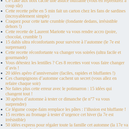
Ce cake aux noix cache une astuce bluffante (vous en reprendrez à
coup sûr)
Cette recette prête en 5 min fait un carton chez les fans de sardines
(incroyablement simple)
Craquez pour cette tarte crumble (fondante dedans, irrésistible
dehors !)
Cette recette de Laurent Mariotte va vous rendre accro (poire,
chocolat, crumble !)
15 dahls ultra réconfortants pour survivre à l’automne (le 7e est
surprenant)
Cette recette réconfortante va changer vos soirées (ultra facile et
gourmande)
Vous détestez les lentilles ? Ces 8 recettes vont vous faire changer
d’avis !
20 idées apéro d’anniversaire (faciles, rapides et bluffantes !)
Ces champignons d’automne cachent un secret (vous allez en
refaire chaque soir)
Ne faites plus cette erreur avec le potimarron : 15 idées qui
changent tout !
30 apéros d’automne à tester ce dimanche (le n°7 va vous
surprendre)
Ce légume coupe-faim remplace les pâtes : l’illusion est bluffante !
15 recettes au fromage à tester d’urgence cet hiver (la 7e est
irrésistible)
50 idées express pour régaler toute la famille cet automne (la 17e va