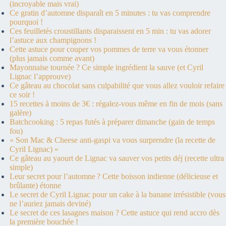
(incroyable mais vrai)
Ce gratin d’automne disparaît en 5 minutes : tu vas comprendre
pourquoi !
Ces feuilletés croustillants disparaissent en 5 min : tu vas adorer
l’astuce aux champignons !
Cette astuce pour couper vos pommes de terre va vous étonner
(plus jamais comme avant)
Mayonnaise tournée ? Ce simple ingrédient la sauve (et Cyril
Lignac l’approuve)
Ce gâteau au chocolat sans culpabilité que vous allez vouloir refaire
ce soir !
15 recettes à moins de 3€ : régalez-vous même en fin de mois (sans
galère)
Batchcooking : 5 repas futés à préparer dimanche (gain de temps
fou)
« Son Mac & Cheese anti-gaspi va vous surprendre (la recette de
Cyril Lignac) »
Ce gâteau au yaourt de Lignac va sauver vos petits déj (recette ultra
simple)
Leur secret pour l’automne ? Cette boisson indienne (délicieuse et
brûlante) étonne
Le secret de Cyril Lignac pour un cake à la banane irrésistible (vous
ne l’auriez jamais deviné)
Le secret de ces lasagnes maison ? Cette astuce qui rend accro dès
la première bouchée !