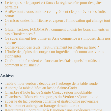
Le temps sur le paquet est faux : la règle secrète pour des pâtes
parfaites
Arrêtez tout : vous oubliez cet ingrédient clé pour éviter les fruits
brunis !
Ce micro-ondes fait friteuse et vapeur : l’innovation qui change tout
!
Gluten, lactose, FODMAPs : comment choisir les bons aliments en
cas d’intolérances ?
Ce superaliment très utilisé en Asie commence à s’imposer dans nos
assiettes
Conservation des œufs : faut-il vraiment les mettre au frigo ?
L’huile de pépins de courge : un ingrédient méconnu aux vertus
étonnantes
Ce fruit oublié revient en force sur les étals : quels bienfaits et
comment le cuisiner ?
Archives
Table d’hôte verdon : découvrez l’auberge de la table ronde
Auberge la table d’hôte au lac de Sainte-Croix
Chambre d’hôte lac de Sainte-Croix : séjour inoubliable
Chambres d’hôtes charme gorges du Verdon : séjour unique
auberge du lac bauduen : charme et gastronomie provençale
Restaurant et auberge au barrage de sainte-croix
Restaurants au bord du lac à Bauduen : une expérience unique