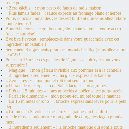
seule poêle
« Zéro gâchis » : mon pesto de fanes de radis maison
« Plus jamais fades » : sauce express au fromage blanc et herbes
Poire, chocolat, amandes : le dessert bluffant que vous allez refaire
tout le temps !
Boureki crétois : ce gratin courgette-patate va vous rendre accro
(recette surprise)
Bye bye l’avocat : remplacez-le dans votre guacamole avec cet
ingrédient imbattable !
Seulement 3 ingrédients pour ces biscuits healthy (vous allez adorer
le n°2) !
Prêtes en 15 min : ces galettes de légumes au airfryer vont vous
surprendre !
« Magique » : mon gâteau invisible aux pommes et à la cannelle
« 2 ingrédients seulement » : ma glace express à la banane
« Zéro stress » : mon poulet rôti tout seul au four
« Ultra chic » : carpaccio de Saint-Jacques aux agrumes
« Prêt en 15 minutes » : mes gnocchis à poêler sauce gorgonzola
« Parfait le dimanche » : mon pot-au-feu mijoté toute la matinée
« En 15 minutes chrono » : brioche express sans levée pour le petit-
déj
« Comme en Savoie » : mes crozets gratinés au beaufort
« Je le réussis toujours » : mon gratin de courgettes façon grand-
mère
« 3 ingrédients seulement » : la brioche magique qui gonfle toute