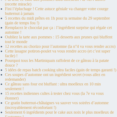
(recette miracle)
Fini l’épluchage ! Cette astuce géniale va changer votre courge
butternut à jamais
5 recettes du midi prêtes en 1h pour ta semaine du 29 septembre
(gain de temps fou !)
Remplacez le chocolat par ça : l’ingrédient surprise qui régale cet
automne !
Oubliez la tarte aux pommes : 15 desserts aux prunes qui bluffent
tout le monde
12 recettes au chorizo pour l’automne (la n°4 va vous rendre accro)
Cette lasagne potiron-poulet va vous rendre accro (et c’est super
facile) !
Pourquoi tous les Martiniquais raffolent de ce gâteau à la patate
douce ?
5 idées de repas batch cooking ultra faciles (gain de temps garanti !)
Ces soupes d’automne ont un ingrédient secret (vous allez en
redemander)
Ce gâteau sans four est bluffant : ultra moelleux en 10 min
seulement !
15 recettes indiennes cultes à tester chez vous (la 7e va vous
étonner)
Ce gratin butternut-châtaignes va sauver vos soirées d’automne
(incroyablement réconfortant !)
Seulement 6 ingrédients pour le cake aux noix le plus moelleux de
l’automne !