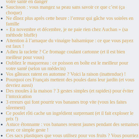
votre santé en danger
Saucisson : vous mangez sa peau sans savoir ce que c’est (ça
choque)
Ne dînez plus après cette heure : l’erreur qui gâche vos soirées en
famille
« En novembre et décembre, je ne paie rien chez Auchan » (sa
méthode bluffe)
Attention à l’arnaque du vinaigre balsamique : ce que vous payez
est faux !
Adieu la raclette ? Ce fromage coulant cartonne (et il est bien
meilleur pour vous)
Oubliez le maquereau : ce poisson en boîte est le meilleur pour
votre santé (selon un médecin)
Vos gâteaux ratent en automne ? Voici la raison (inattendue) !
Pourquoi ces Français mettent des poules dans leur jardin (et vous
devriez aussi)
Des moules à la maison ? 3 gestes simples (et rapides) pour éviter
l’intoxication
3 erreurs qui font pourrir vos bananes trop vite (vous les faites
sûrement)
Ce poulet rôti cache un ingrédient surprenant (et il fait exploser le
prix !)
Astuce étonnante : vos bananes restent jaunes pendant des semaines
avec ce simple geste !
Ces sacs plastiques que vous utilisez pour vos fruits ? Vous pourriez