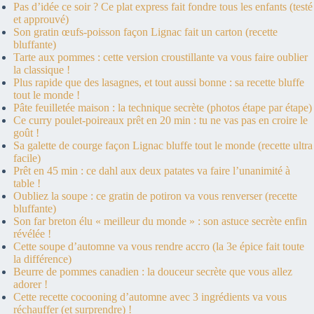
Pas d’idée ce soir ? Ce plat express fait fondre tous les enfants (testé
et approuvé)
Son gratin œufs-poisson façon Lignac fait un carton (recette
bluffante)
Tarte aux pommes : cette version croustillante va vous faire oublier
la classique !
Plus rapide que des lasagnes, et tout aussi bonne : sa recette bluffe
tout le monde !
Pâte feuilletée maison : la technique secrète (photos étape par étape)
Ce curry poulet-poireaux prêt en 20 min : tu ne vas pas en croire le
goût !
Sa galette de courge façon Lignac bluffe tout le monde (recette ultra
facile)
Prêt en 45 min : ce dahl aux deux patates va faire l’unanimité à
table !
Oubliez la soupe : ce gratin de potiron va vous renverser (recette
bluffante)
Son far breton élu « meilleur du monde » : son astuce secrète enfin
révélée !
Cette soupe d’automne va vous rendre accro (la 3e épice fait toute
la différence)
Beurre de pommes canadien : la douceur secrète que vous allez
adorer !
Cette recette cocooning d’automne avec 3 ingrédients va vous
réchauffer (et surprendre) !