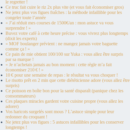
le regretter !
Ce truc fait cuire le riz 2x plus vite (et vous fait économiser gros)
Ne jetez plus vos figues fraîches : la méthode infaillible pour les
congeler toute l’année
« J’ai réduit mes courses de 1500€/an : mon astuce va vous
surprendre ! »
Buvez votre café à cette heure précise : vous vivrez plus longtemps
(dixit les experts)
« MOF boulanger prévient : ne mangez jamais votre baguette
comme ça ! »
Ce pain de mie obtient 100/100 sur Yuka : vous allez être surpris
par sa marque !
« Je n’achetais jamais au bon moment : cette règle m’a fait
économiser 210 € ! »
10 € pour une semaine de repas : le résultat va vous choquer !
Le risotto prêt en 2 min que cette diététicienne adore (vous allez être
surpris)
Ce poisson en boîte bon pour la santé disparaît (panique chez les
consommateurs)
Ces plaques miracles gardent votre cuisine propre (vous allez les
adorer)
Vos haricots surgelés sont mous ? L’astuce simple pour leur
redonner du croquant !
Ne jetez plus vos figues : 5 astuces infaillibles pour les conserver
longtemps !