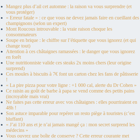
Mangez plus d’ail cet automne : la raison va vous surprendre (et
vous protéger)
« Erreur fatale » : ce que vous ne devez jamais faire en cueillant des
champignons (selon un expert)
Mont Roucous introuvable : la vraie raison choque les
consommateurs
Soupe en brique : le chiffre sur l’étiquette que vous ignorez (et qui
change tout)
Attention à ces châtaignes ramassées : le danger que vous ignorez
en forêt
Une nutritionniste valide ces steaks 2x moins chers (leur origine
surprend)
Ces moules à biscuits à 7€ font un carton chez les fans de pâtisserie
!
« La pire pizza pour votre ligne : +1 000 cal, alerte du Dr Cohen »
Ce raisin au goût de barbe à papa se vend comme des petits pains
(incroyable mais vrai)
Ne faites pas cette erreur avec vos châtaignes : elles pourriraient en
48h !
Son astuce imparable pour repérer un resto piège à touristes (c’est
bluffant)
« J’ai 110 ans et je n’ai jamais mangé ça : mon secret surprend les
médecins »
Vous ouvrez une boîte de conserve ? Cette erreur courante met