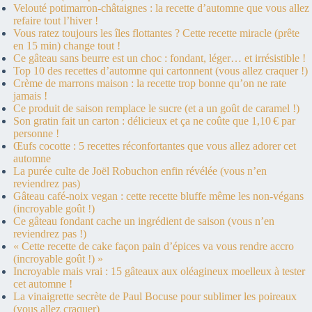
Velouté potimarron-châtaignes : la recette d’automne que vous allez
refaire tout l’hiver !
Vous ratez toujours les îles flottantes ? Cette recette miracle (prête
en 15 min) change tout !
Ce gâteau sans beurre est un choc : fondant, léger… et irrésistible !
Top 10 des recettes d’automne qui cartonnent (vous allez craquer !)
Crème de marrons maison : la recette trop bonne qu’on ne rate
jamais !
Ce produit de saison remplace le sucre (et a un goût de caramel !)
Son gratin fait un carton : délicieux et ça ne coûte que 1,10 € par
personne !
Œufs cocotte : 5 recettes réconfortantes que vous allez adorer cet
automne
La purée culte de Joël Robuchon enfin révélée (vous n’en
reviendrez pas)
Gâteau café-noix vegan : cette recette bluffe même les non-végans
(incroyable goût !)
Ce gâteau fondant cache un ingrédient de saison (vous n’en
reviendrez pas !)
« Cette recette de cake façon pain d’épices va vous rendre accro
(incroyable goût !) »
Incroyable mais vrai : 15 gâteaux aux oléagineux moelleux à tester
cet automne !
La vinaigrette secrète de Paul Bocuse pour sublimer les poireaux
(vous allez craquer)