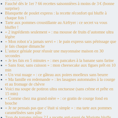
Fauché dès le 1er ? 66 recettes saisonnières à moins de 3 € (bonne
surprise)
Blanquette de poulet express : la recette réconfort qui bluffe à
chaque fois !
Tarte aux pommes croustillante au Airfryer : ce secret va vous
bluffer !
« 2 ingrédients seulement » : ma mousse de fruits d’automne ultra
légère
« Mon robot n’a jamais servi » : le pain express sans pétrissage que
je fais chaque dimanche
L’astuce géniale pour réussir une mayonnaise maison en 30
secondes
« Je les fais en 5 minutes » : mes pancakes à la banane sans farine
« Sans four, sans cuisson » : mon cheesecake aux figues prêt en 10
min
« Un vrai nuage » : ce gâteau aux poires moelleux sans beurre
« Ma famille en redemande » : les lasagnes automnales à la courge
et au fromage de chèvre
Voici ma soupe de potiron ultra onctueuse (sans crème et prête en
15 min)
« Comme chez ma grand-mère » : ce gratin de courge fond en
bouche
« Je ne pensais pas que c’était si simple » : ma tarte aux pommes
caramélisées sans pâte
Trop de tomates mûres ? La recette anti-gaspi de Mariotte bluffe