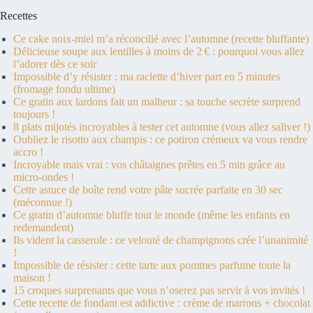
Recettes
Ce cake noix-miel m’a réconcilié avec l’automne (recette bluffante)
Délicieuse soupe aux lentilles à moins de 2 € : pourquoi vous allez
l’adorer dès ce soir
Impossible d’y résister : ma raclette d’hiver part en 5 minutes
(fromage fondu ultime)
Ce gratin aux lardons fait un malheur : sa touche secrète surprend
toujours !
8 plats mijotés incroyables à tester cet automne (vous allez saliver !)
Oubliez le risotto aux champis : ce potiron crémeux va vous rendre
accro !
Incroyable mais vrai : vos châtaignes prêtes en 5 min grâce au
micro-ondes !
Cette astuce de boîte rend votre pâte sucrée parfaite en 30 sec
(méconnue !)
Ce gratin d’automne bluffe tout le monde (même les enfants en
redemandent)
Ils vident la casserole : ce velouté de champignons crée l’unanimité
!
Impossible de résister : cette tarte aux pommes parfume toute la
maison !
15 croques surprenants que vous n’oserez pas servir à vos invités !
Cette recette de fondant est addictive : crème de marrons + chocolat