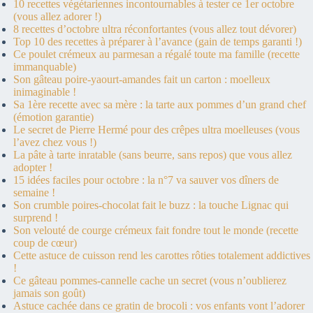
10 recettes végétariennes incontournables à tester ce 1er octobre
(vous allez adorer !)
8 recettes d’octobre ultra réconfortantes (vous allez tout dévorer)
Top 10 des recettes à préparer à l’avance (gain de temps garanti !)
Ce poulet crémeux au parmesan a régalé toute ma famille (recette
immanquable)
Son gâteau poire-yaourt-amandes fait un carton : moelleux
inimaginable !
Sa 1ère recette avec sa mère : la tarte aux pommes d’un grand chef
(émotion garantie)
Le secret de Pierre Hermé pour des crêpes ultra moelleuses (vous
l’avez chez vous !)
La pâte à tarte inratable (sans beurre, sans repos) que vous allez
adopter !
15 idées faciles pour octobre : la n°7 va sauver vos dîners de
semaine !
Son crumble poires-chocolat fait le buzz : la touche Lignac qui
surprend !
Son velouté de courge crémeux fait fondre tout le monde (recette
coup de cœur)
Cette astuce de cuisson rend les carottes rôties totalement addictives
!
Ce gâteau pommes-cannelle cache un secret (vous n’oublierez
jamais son goût)
Astuce cachée dans ce gratin de brocoli : vos enfants vont l’adorer