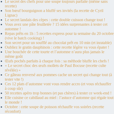
Le secret des chefs pour une soupe toujours parfaite (même sans
recette)
Son bœuf bourguignon a bluffé ses invités (la recette de Cyril
Lignac)
Le secret landais des cèpes : cette double cuisson change tout !
Vous avez une pâte feuilletée ? 15 idées surprenantes à tester cet
automne !
Repas prêts en 1h : 5 recettes express pour ta semaine du 20 octobre
(vive le batch cooking) !
Son secret pour un soufflé au chocolat prêt en 10 min (et inratable)
Oubliez le gratin dauphinois : cette recette légère va vous épater !
Une bouchée de cette tourte et l’automne n’aura plus jamais le
même goût
Œufs pochés parfaits à chaque fois : sa méthode bluffe les chefs !
« Le secret choc des œufs mollets de Paul Bocuse (recette culte
révélée) »
Ce gâteau renversé aux pommes cache un secret qui change tout (à
tester vite !)
Ces 12 plats d’automne vont vous rendre accro (et vous réchauffer
à coup sûr)
50 recettes apéro trop bonnes (et pas chères) à tester ce week-end !
Elle cuisine ce cabillaud au miel : l’astuce d’automne qui régale tout
le monde !
Octobre : cette soupe de poisson réchauffe vos soirées (recette
réconfort)