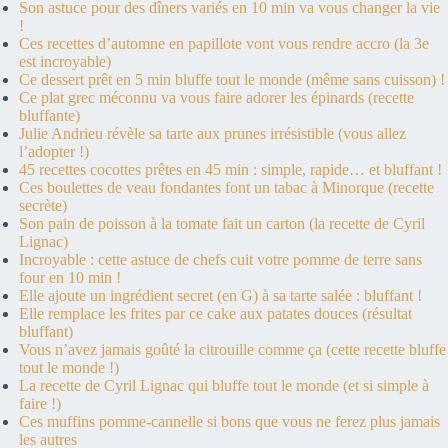
Son astuce pour des dîners variés en 10 min va vous changer la vie
!
Ces recettes d’automne en papillote vont vous rendre accro (la 3e
est incroyable)
Ce dessert prêt en 5 min bluffe tout le monde (même sans cuisson) !
Ce plat grec méconnu va vous faire adorer les épinards (recette
bluffante)
Julie Andrieu révèle sa tarte aux prunes irrésistible (vous allez
l’adopter !)
45 recettes cocottes prêtes en 45 min : simple, rapide… et bluffant !
Ces boulettes de veau fondantes font un tabac à Minorque (recette
secrète)
Son pain de poisson à la tomate fait un carton (la recette de Cyril
Lignac)
Incroyable : cette astuce de chefs cuit votre pomme de terre sans
four en 10 min !
Elle ajoute un ingrédient secret (en G) à sa tarte salée : bluffant !
Elle remplace les frites par ce cake aux patates douces (résultat
bluffant)
Vous n’avez jamais goûté la citrouille comme ça (cette recette bluffe
tout le monde !)
La recette de Cyril Lignac qui bluffe tout le monde (et si simple à
faire !)
Ces muffins pomme-cannelle si bons que vous ne ferez plus jamais
les autres