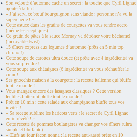
Son velouté d’automne cache un secret : la touche que Cyril Lignac
ajoute à la fin !
« J’ai servi ce bœuf bourguignon sans viande : personne n’a vu la
supercherie ! »
Cette astuce dans les gratins de courgettes va vous rendre accro
(même les sceptiques)
Ce gratin de pâtes à la sauce Mornay va détrôner votre béchamel
(incroyable twist)
15 dîners express aux légumes d’automne (prêts en 5 min top
chrono !)
Cette soupe de carottes ultra douce (et prête avec 4 ingrédients) va
vous surprendre !
Cette soupe aux châtaignes (6 ingrédients) va vous réchauffer le
cœur !
Ses gnocchis maison à la courgette : la recette italienne qui bluffe
tout le monde !
Vous mangez encore des lasagnes classiques ? Cette version
lentilles-butternut bluffe tout le monde !
Prêt en 10 min : cette salade aux champignons bluffe tous vos
invités !
« Sa recette sublime les haricots verts : le secret de Cyril Lignac
enfin révélé ! »
Cette recette de pommes boulangères va changer vos dîners (ultra
simple et bluffante)
« Œufs au four façon nonna : la recette anti-gaspi prête en 10