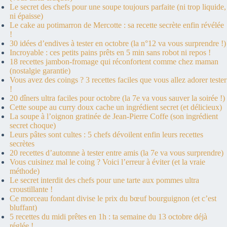
Le secret des chefs pour une soupe toujours parfaite (ni trop liquide,
ni épaisse)
Le cake au potimarron de Mercotte : sa recette secrète enfin révélée
!
30 idées d’endives à tester en octobre (la n°12 va vous surprendre !)
Incroyable : ces petits pains prêts en 5 min sans robot ni repos !
18 recettes jambon-fromage qui réconfortent comme chez maman
(nostalgie garantie)
Vous avez des coings ? 3 recettes faciles que vous allez adorer tester
!
20 dîners ultra faciles pour octobre (la 7e va vous sauver la soirée !)
Cette soupe au curry doux cache un ingrédient secret (et délicieux)
La soupe à l’oignon gratinée de Jean-Pierre Coffe (son ingrédient
secret choque)
Leurs pâtes sont cultes : 5 chefs dévoilent enfin leurs recettes
secrètes
20 recettes d’automne à tester entre amis (la 7e va vous surprendre)
Vous cuisinez mal le coing ? Voici l’erreur à éviter (et la vraie
méthode)
Le secret interdit des chefs pour une tarte aux pommes ultra
croustillante !
Ce morceau fondant divise le prix du bœuf bourguignon (et c’est
bluffant)
5 recettes du midi prêtes en 1h : ta semaine du 13 octobre déjà
réglée !