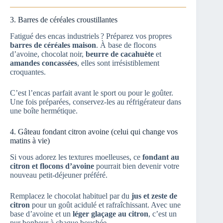
3. Barres de céréales croustillantes
Fatigué des encas industriels ? Préparez vos propres
barres de céréales maison
. À base de flocons
d’avoine, chocolat noir,
beurre de cacahuète
et
amandes concassées
, elles sont irrésistiblement
croquantes.
C’est l’encas parfait avant le sport ou pour le goûter.
Une fois préparées, conservez-les au réfrigérateur dans
une boîte hermétique.
4. Gâteau fondant citron avoine (celui qui change vos
matins à vie)
Si vous adorez les textures moelleuses, ce
fondant au
citron et flocons d’avoine
pourrait bien devenir votre
nouveau petit-déjeuner préféré.
Remplacez le chocolat habituel par du
jus et zeste de
citron
pour un goût acidulé et rafraîchissant. Avec une
base d’avoine et un
léger glaçage au citron
, c’est un
pur bonheur à chaque bouchée.