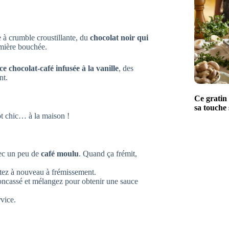
e à crumble croustillante, du
chocolat noir qui
emière bouchée.
ce chocolat-café infusée à la vanille
, des
nt.
Ce gratin 
sa touche 
rot chic… à la maison !
c un peu de
café moulu
. Quand ça frémit,
rtez à nouveau à frémissement.
ncassé et mélangez pour obtenir une sauce
vice.