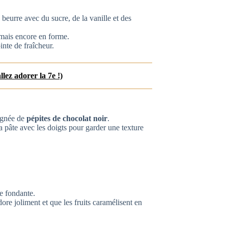
 beurre avec du sucre, de la vanille et des
 mais encore en forme.
nte de fraîcheur.
lez adorer la 7e !)
oignée de
pépites de chocolat noir
.
la pâte avec les doigts pour garder une texture
.
e fondante.
re joliment et que les fruits caramélisent en