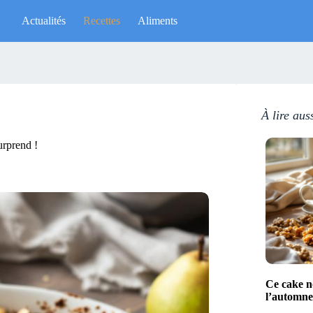
Actualités
Recettes
Aliments
À lire aus
urprend !
Ce cake no
l’automne 