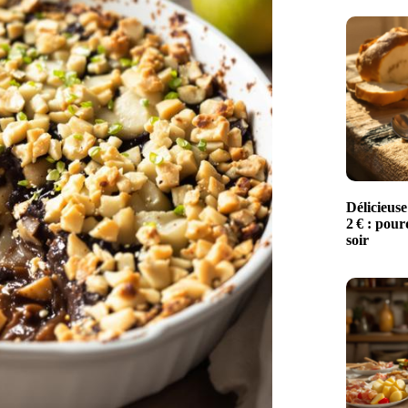
Délicieuse
2 € : pour
soir