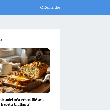
Recherche
si
ix-miel m’a réconcilié avec
(recette bluffante)