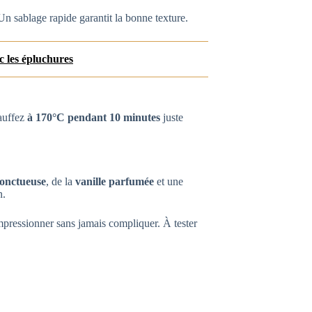
. Un sablage rapide garantit la bonne texture.
c les épluchures
hauffez
à 170°C pendant 10 minutes
juste
 onctueuse
, de la
vanille parfumée
et une
n.
impressionner sans jamais compliquer. À tester