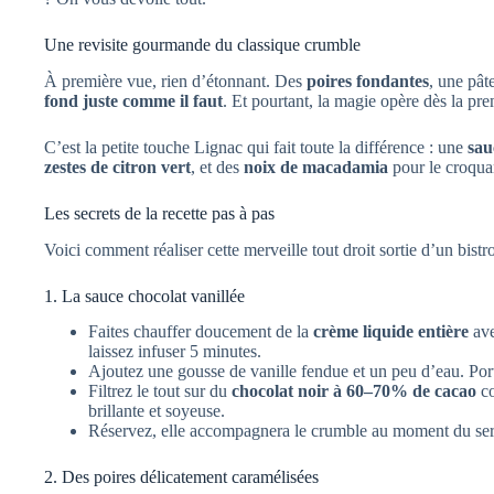
Une revisite gourmande du classique crumble
À première vue, rien d’étonnant. Des
poires fondantes
, une pât
fond juste comme il faut
. Et pourtant, la magie opère dès la pr
C’est la petite touche Lignac qui fait toute la différence : une
sau
zestes de citron vert
, et des
noix de macadamia
pour le croqua
Les secrets de la recette pas à pas
Voici comment réaliser cette merveille tout droit sortie d’un bist
1. La sauce chocolat vanillée
Faites chauffer doucement de la
crème liquide entière
ave
laissez infuser 5 minutes.
Ajoutez une gousse de vanille fendue et un peu d’eau. Po
Filtrez le tout sur du
chocolat noir à 60–70% de cacao
co
brillante et soyeuse.
Réservez, elle accompagnera le crumble au moment du ser
2. Des poires délicatement caramélisées