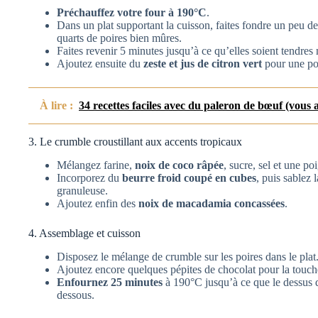
Préchauffez votre four à 190°C
.
Dans un plat supportant la cuisson, faites fondre un peu de
quarts de poires bien mûres.
Faites revenir 5 minutes jusqu’à ce qu’elles soient tendres
Ajoutez ensuite du
zeste et jus de citron vert
pour une poi
À lire :
34 recettes faciles avec du paleron de bœuf (vous al
3. Le crumble croustillant aux accents tropicaux
Mélangez farine,
noix de coco râpée
, sucre, sel et une p
Incorporez du
beurre froid coupé en cubes
, puis sablez 
granuleuse.
Ajoutez enfin des
noix de macadamia concassées
.
4. Assemblage et cuisson
Disposez le mélange de crumble sur les poires dans le plat
Ajoutez encore quelques pépites de chocolat pour la touch
Enfournez 25 minutes
à 190°C jusqu’à ce que le dessus do
dessous.