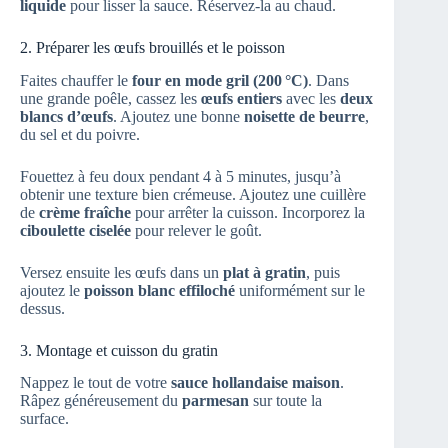
liquide
pour lisser la sauce. Réservez-la au chaud.
2. Préparer les œufs brouillés et le poisson
Faites chauffer le
four en mode gril (200 °C)
. Dans
une grande poêle, cassez les
œufs entiers
avec les
deux
blancs d’œufs
. Ajoutez une bonne
noisette de beurre
,
du sel et du poivre.
Fouettez à feu doux pendant 4 à 5 minutes, jusqu’à
obtenir une texture bien crémeuse. Ajoutez une cuillère
de
crème fraîche
pour arrêter la cuisson. Incorporez la
ciboulette ciselée
pour relever le goût.
Versez ensuite les œufs dans un
plat à gratin
, puis
ajoutez le
poisson blanc effiloché
uniformément sur le
dessus.
3. Montage et cuisson du gratin
Nappez le tout de votre
sauce hollandaise maison
.
Râpez généreusement du
parmesan
sur toute la
surface.