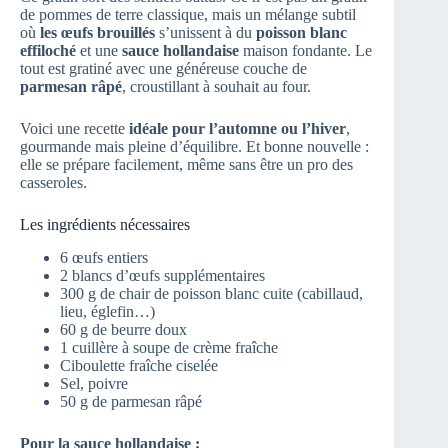
de pommes de terre classique, mais un mélange subtil
où
les œufs brouillés
s’unissent à du
poisson blanc
effiloché
et une
sauce hollandaise
maison fondante. Le
tout est gratiné avec une généreuse couche de
parmesan râpé
, croustillant à souhait au four.
Voici une recette
idéale pour l’automne ou l’hiver
,
gourmande mais pleine d’équilibre. Et bonne nouvelle :
elle se prépare facilement, même sans être un pro des
casseroles.
Les ingrédients nécessaires
6 œufs entiers
2 blancs d’œufs supplémentaires
300 g de chair de poisson blanc cuite (cabillaud,
lieu, églefin…)
60 g de beurre doux
1 cuillère à soupe de crème fraîche
Ciboulette fraîche ciselée
Sel, poivre
50 g de parmesan râpé
Pour la sauce hollandaise :