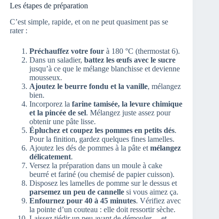
Les étapes de préparation
C’est simple, rapide, et on ne peut quasiment pas se
rater :
Préchauffez votre four
à 180 °C (thermostat 6).
Dans un saladier,
battez les œufs avec le sucre
jusqu’à ce que le mélange blanchisse et devienne
mousseux.
Ajoutez le beurre fondu et la vanille
, mélangez
bien.
Incorporez la
farine tamisée, la levure chimique
et la pincée de sel
. Mélangez juste assez pour
obtenir une pâte lisse.
Épluchez et coupez les pommes en petits dés
.
Pour la finition, gardez quelques fines lamelles.
Ajoutez les dés de pommes à la pâte et
mélangez
délicatement
.
Versez la préparation dans un moule à cake
beurré et fariné (ou chemisé de papier cuisson).
Disposez les lamelles de pomme sur le dessus et
parsemez un peu de cannelle
si vous aimez ça.
Enfournez pour 40 à 45 minutes
. Vérifiez avec
la pointe d’un couteau : elle doit ressortir sèche.
Laissez tiédir un peu avant de démouler… et