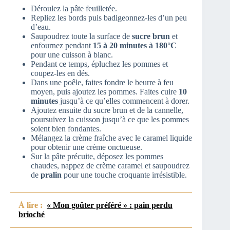
Déroulez la pâte feuilletée.
Repliez les bords puis badigeonnez-les d’un peu
d’eau.
Saupoudrez toute la surface de
sucre brun
et
enfournez pendant
15 à 20 minutes à 180°C
pour une cuisson à blanc.
Pendant ce temps, épluchez les pommes et
coupez-les en dés.
Dans une poêle, faites fondre le beurre à feu
moyen, puis ajoutez les pommes. Faites cuire
10
minutes
jusqu’à ce qu’elles commencent à dorer.
Ajoutez ensuite du sucre brun et de la cannelle,
poursuivez la cuisson jusqu’à ce que les pommes
soient bien fondantes.
Mélangez la crème fraîche avec le caramel liquide
pour obtenir une crème onctueuse.
Sur la pâte précuite, déposez les pommes
chaudes, nappez de crème caramel et saupoudrez
de
pralin
pour une touche croquante irrésistible.
À lire :
« Mon goûter préféré » : pain perdu
brioché