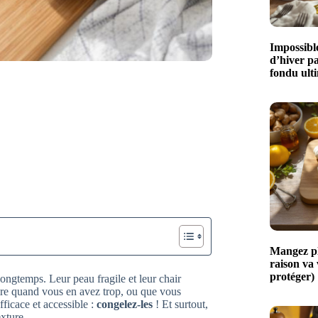
Impossible
d’hiver p
fondu ult
Mangez plu
raison va
protéger)
ongtemps. Leur peau fragile et leur chair
aire quand vous en avez trop, ou que vous
fficace et accessible :
congelez-les
! Et surtout,
exture.