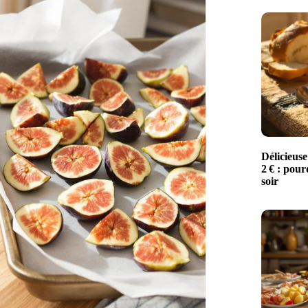
Délicieuse
2 € : pour
soir