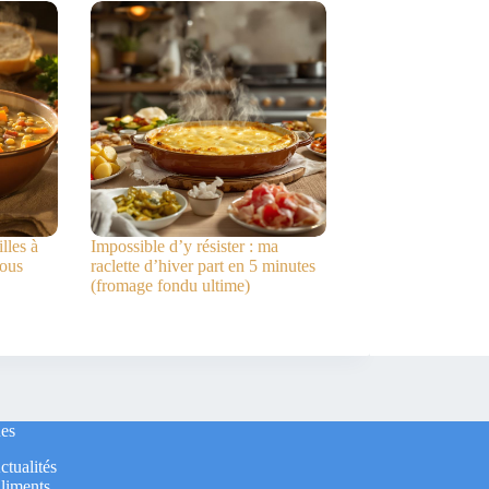
lles à
Impossible d’y résister : ma
vous
raclette d’hiver part en 5 minutes
(fromage fondu ultime)
es
ctualités
liments