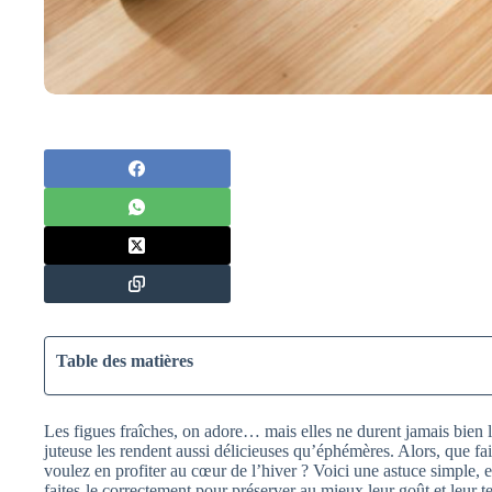
Table des matières
Les figues fraîches, on adore… mais elles ne durent jamais bien l
juteuse les rendent aussi délicieuses qu’éphémères. Alors, que f
voulez en profiter au cœur de l’hiver ? Voici une astuce simple, e
faites-le correctement pour préserver au mieux leur goût et leur t