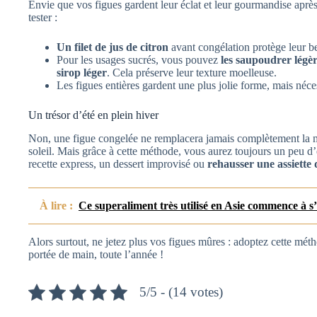
Envie que vos figues gardent leur éclat et leur gourmandise aprè
tester :
Un filet de jus de citron
avant congélation protège leur bel
Pour les usages sucrés, vous pouvez
les saupoudrer légè
sirop léger
. Cela préserve leur texture moelleuse.
Les figues entières gardent une plus jolie forme, mais néce
Un trésor d’été en plein hiver
Non, une figue congelée ne remplacera jamais complètement la ma
soleil. Mais grâce à cette méthode, vous aurez toujours un peu d’
recette express, un dessert improvisé ou
rehausser une assiette
À lire :
Ce superaliment très utilisé en Asie commence à s’
Alors surtout, ne jetez plus vos figues mûres : adoptez cette mét
portée de main, toute l’année !
5/5 - (14 votes)