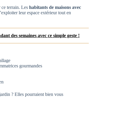
r ce terrain. Les
habitants de maisons avec
xploiter leur espace extérieur tout en
dant des semaines avec ce simple geste !
allage
sommatrices gourmandes
en
 jardin ? Elles pourraient bien vous