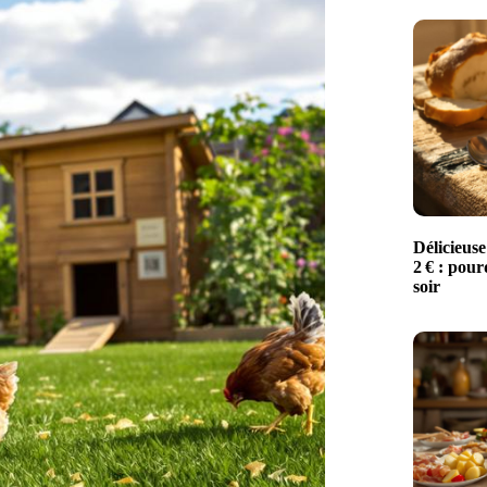
Délicieuse
2 € : pour
soir