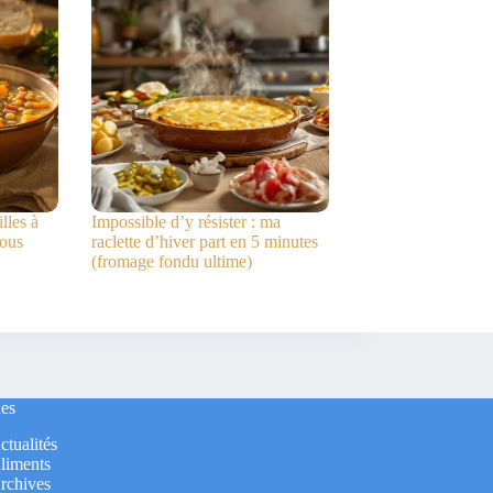
lles à
Impossible d’y résister : ma
vous
raclette d’hiver part en 5 minutes
(fromage fondu ultime)
es
ctualités
liments
rchives