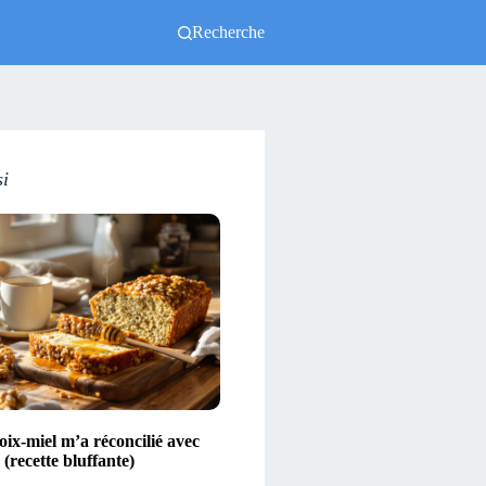
Recherche
si
ix-miel m’a réconcilié avec
(recette bluffante)