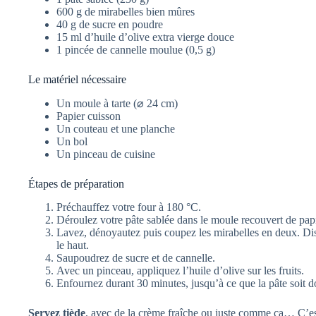
600 g de mirabelles bien mûres
40 g de sucre en poudre
15 ml d’huile d’olive extra vierge douce
1 pincée de cannelle moulue (0,5 g)
Le matériel nécessaire
Un moule à tarte (⌀ 24 cm)
Papier cuisson
Un couteau et une planche
Un bol
Un pinceau de cuisine
Étapes de préparation
Préchauffez votre four à 180 °C.
Déroulez votre pâte sablée dans le moule recouvert de papi
Lavez, dénoyautez puis coupez les mirabelles en deux. Dis
le haut.
Saupoudrez de sucre et de cannelle.
Avec un pinceau, appliquez l’huile d’olive sur les fruits.
Enfournez durant 30 minutes, jusqu’à ce que la pâte soit do
Servez tiède
, avec de la crème fraîche ou juste comme ça… C’es