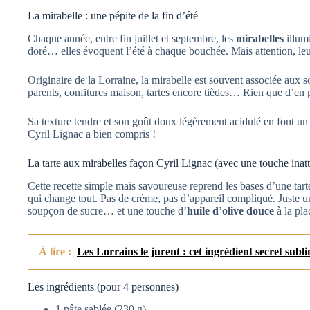
La mirabelle : une pépite de la fin d’été
Chaque année, entre fin juillet et septembre, les
mirabelles
illumi
doré… elles évoquent l’été à chaque bouchée. Mais attention, leur
Originaire de la Lorraine, la mirabelle est souvent associée aux 
parents, confitures maison, tartes encore tièdes… Rien que d’en p
Sa texture tendre et son goût doux légèrement acidulé en font un fr
Cyril Lignac a bien compris !
La tarte aux mirabelles façon Cyril Lignac (avec une touche inat
Cette recette simple mais savoureuse reprend les bases d’une tarte 
qui change tout. Pas de crème, pas d’appareil compliqué. Juste u
soupçon de sucre… et une touche d’
huile d’olive douce
à la pla
À lire :
Les Lorrains le jurent : cet ingrédient secret subl
Les ingrédients (pour 4 personnes)
1 pâte sablée (230 g)