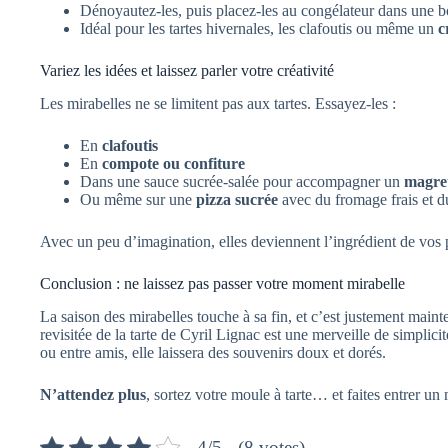
Dénoyautez-les, puis placez-les au congélateur dans une b
Idéal pour les tartes hivernales, les clafoutis ou même un
c
Variez les idées et laissez parler votre créativité
Les mirabelles ne se limitent pas aux tartes. Essayez-les :
En
clafoutis
En
compote ou confiture
Dans une sauce sucrée-salée pour accompagner un
magre
Ou même sur une
pizza sucrée
avec du fromage frais et d
Avec un peu d’imagination, elles deviennent l’ingrédient de vos p
Conclusion : ne laissez pas passer votre moment mirabelle
La saison des mirabelles touche à sa fin, et c’est justement mainte
revisitée de la tarte de Cyril Lignac est une merveille de simplici
ou entre amis, elle laissera des souvenirs doux et dorés.
N’attendez plus
, sortez votre moule à tarte… et faites entrer un
4/5 - (8 votes)