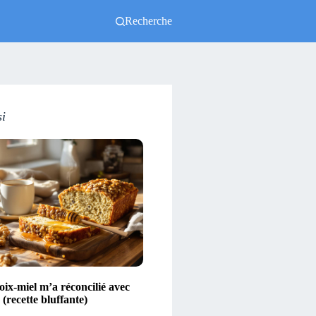
Recherche
si
ix-miel m’a réconcilié avec
(recette bluffante)