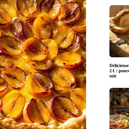
Délicieuse
2 € : pour
soir