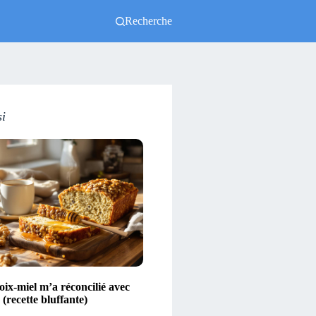
Recherche
si
ix-miel m’a réconcilié avec
(recette bluffante)