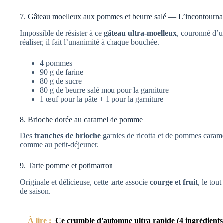
7. Gâteau moelleux aux pommes et beurre salé — L’incontourna
Impossible de résister à ce
gâteau ultra-moelleux
, couronné d’u
réaliser, il fait l’unanimité à chaque bouchée.
4 pommes
90 g de farine
80 g de sucre
80 g de beurre salé mou pour la garniture
1 œuf pour la pâte + 1 pour la garniture
8. Brioche dorée au caramel de pomme
Des
tranches de brioche
garnies de ricotta et de pommes caramé
comme au petit-déjeuner.
9. Tarte pomme et potimarron
Originale et délicieuse, cette tarte associe
courge et fruit
, le tou
de saison.
À lire :
Ce crumble d'automne ultra rapide (4 ingrédients, 