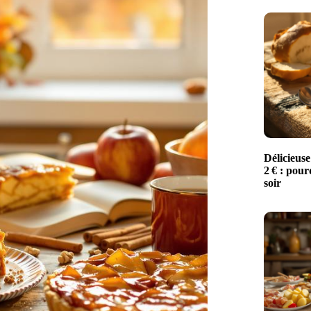
Délicieuse
2 € : pour
soir