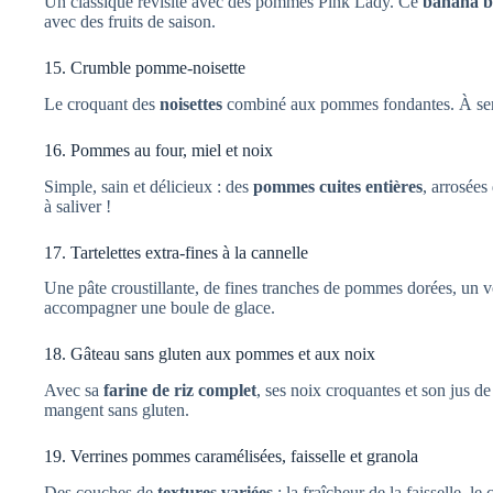
Un classique revisité avec des pommes Pink Lady. Ce
banana br
avec des fruits de saison.
15. Crumble pomme-noisette
Le croquant des
noisettes
combiné aux pommes fondantes. À servi
16. Pommes au four, miel et noix
Simple, sain et délicieux : des
pommes cuites entières
, arrosées
à saliver !
17. Tartelettes extra-fines à la cannelle
Une pâte croustillante, de fines tranches de pommes dorées, un 
accompagner une boule de glace.
18. Gâteau sans gluten aux pommes et aux noix
Avec sa
farine de riz complet
, ses noix croquantes et son jus d
mangent sans gluten.
19. Verrines pommes caramélisées, faisselle et granola
Des couches de
textures variées
: la fraîcheur de la faisselle, le