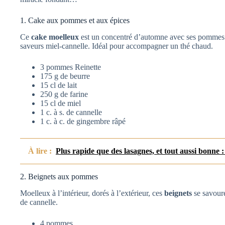
1. Cake aux pommes et aux épices
Ce
cake moelleux
est un concentré d’automne avec ses pommes Re
saveurs miel-cannelle. Idéal pour accompagner un thé chaud.
3 pommes Reinette
175 g de beurre
15 cl de lait
250 g de farine
15 cl de miel
1 c. à s. de cannelle
1 c. à c. de gingembre râpé
À lire :
Plus rapide que des lasagnes, et tout aussi bonne : 
2. Beignets aux pommes
Moelleux à l’intérieur, dorés à l’extérieur, ces
beignets
se savoure
de cannelle.
4 pommes