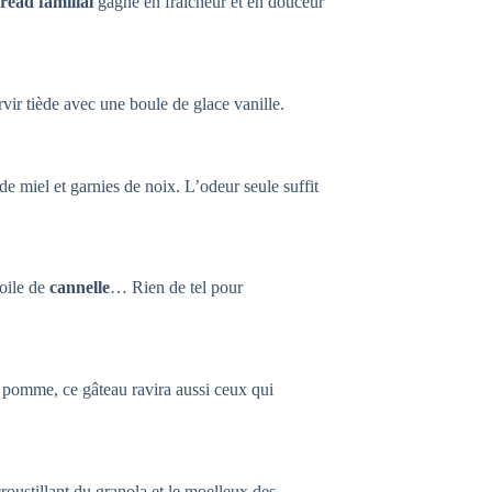
ead familial
gagne en fraîcheur et en douceur
r tiède avec une boule de glace vanille.
 de miel et garnies de noix. L’odeur seule suffit
voile de
cannelle
… Rien de tel pour
e pomme, ce gâteau ravira aussi ceux qui
 croustillant du granola et le moelleux des