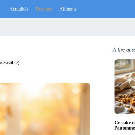
Actualités
Recettes
Aliments
À lire aus
résistible)
Ce cake no
l’automne 