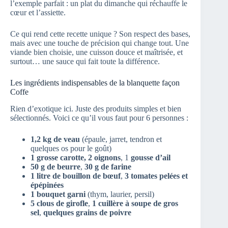
l’exemple parfait : un plat du dimanche qui réchauffe le
cœur et l’assiette.
Ce qui rend cette recette unique ? Son respect des bases,
mais avec une touche de précision qui change tout. Une
viande bien choisie, une cuisson douce et maîtrisée, et
surtout… une sauce qui fait toute la différence.
Les ingrédients indispensables de la blanquette façon
Coffe
Rien d’exotique ici. Juste des produits simples et bien
sélectionnés. Voici ce qu’il vous faut pour 6 personnes :
1,2 kg de veau
(épaule, jarret, tendron et
quelques os pour le goût)
1 grosse carotte, 2 oignons
, 1
gousse d’ail
50 g de beurre
,
30 g de farine
1 litre de bouillon de bœuf
,
3 tomates pelées et
épépinées
1 bouquet garni
(thym, laurier, persil)
5 clous de girofle
,
1 cuillère à soupe de gros
sel
,
quelques grains de poivre