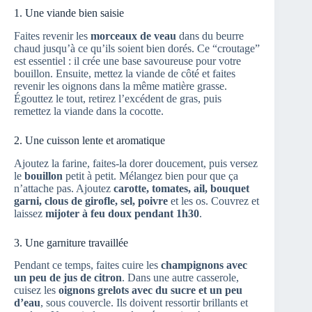
1. Une viande bien saisie
Faites revenir les
morceaux de veau
dans du beurre
chaud jusqu’à ce qu’ils soient bien dorés. Ce “croutage”
est essentiel : il crée une base savoureuse pour votre
bouillon. Ensuite, mettez la viande de côté et faites
revenir les oignons dans la même matière grasse.
Égouttez le tout, retirez l’excédent de gras, puis
remettez la viande dans la cocotte.
2. Une cuisson lente et aromatique
Ajoutez la farine, faites-la dorer doucement, puis versez
le
bouillon
petit à petit. Mélangez bien pour que ça
n’attache pas. Ajoutez
carotte, tomates, ail, bouquet
garni, clous de girofle, sel, poivre
et les os. Couvrez et
laissez
mijoter à feu doux pendant 1h30
.
3. Une garniture travaillée
Pendant ce temps, faites cuire les
champignons avec
un peu de jus de citron
. Dans une autre casserole,
cuisez les
oignons grelots avec du sucre et un peu
d’eau
, sous couvercle. Ils doivent ressortir brillants et