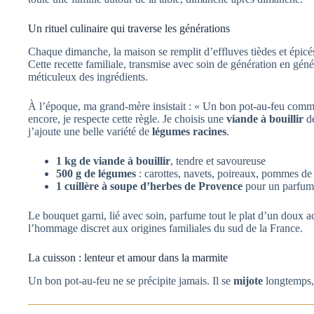
Un rituel culinaire qui traverse les générations
Chaque dimanche, la maison se remplit d’effluves tièdes et épicés. 
Cette recette familiale, transmise avec soin de génération en gé
méticuleux des ingrédients.
À l’époque, ma grand-mère insistait : « Un bon pot-au-feu comm
encore, je respecte cette règle. Je choisis une
viande à bouillir
de
j’ajoute une belle variété de
légumes racines
.
1 kg de viande à bouillir
, tendre et savoureuse
500 g de légumes
: carottes, navets, poireaux, pommes de t
1 cuillère à soupe d’herbes de Provence
pour un parfum 
Le bouquet garni, lié avec soin, parfume tout le plat d’un doux ac
l’hommage discret aux origines familiales du sud de la France.
La cuisson : lenteur et amour dans la marmite
Un bon pot-au-feu ne se précipite jamais. Il se
mijote
longtemps, 