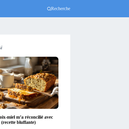
Recherche
si
ix-miel m’a réconcilié avec
(recette bluffante)