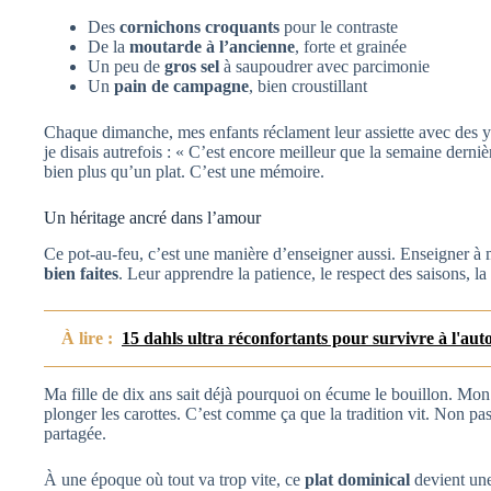
Des
cornichons croquants
pour le contraste
De la
moutarde à l’ancienne
, forte et grainée
Un peu de
gros sel
à saupoudrer avec parcimonie
Un
pain de campagne
, bien croustillant
Chaque dimanche, mes enfants réclament leur assiette avec des ye
je disais autrefois : « C’est encore meilleur que la semaine dernièr
bien plus qu’un plat. C’est une mémoire.
Un héritage ancré dans l’amour
Ce pot-au-feu, c’est une manière d’enseigner aussi. Enseigner à 
bien faites
. Leur apprendre la patience, le respect des saisons, 
À lire :
15 dahls ultra réconfortants pour survivre à l'aut
Ma fille de dix ans sait déjà pourquoi on écume le bouillon. Mo
plonger les carottes. C’est comme ça que la tradition vit. Non pas
partagée.
À une époque où tout va trop vite, ce
plat dominical
devient une