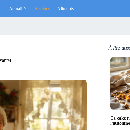
Actualités
Recettes
Aliments
À lire aus
uvante) »
Ce cake no
l’automne 