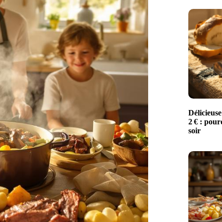
Délicieuse
2 € : pour
soir