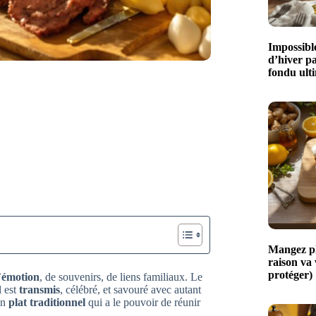
Impossible
d’hiver p
fondu ult
Mangez plu
raison va
protéger)
’
émotion
, de souvenirs, de liens familiaux. Le
l est
transmis
, célébré, et savouré avec autant
un
plat traditionnel
qui a le pouvoir de réunir