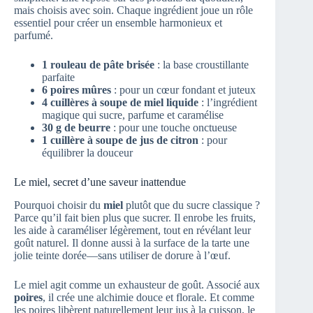
mais choisis avec soin. Chaque ingrédient joue un rôle
essentiel pour créer un ensemble harmonieux et
parfumé.
1 rouleau de pâte brisée
: la base croustillante
parfaite
6 poires mûres
: pour un cœur fondant et juteux
4 cuillères à soupe de miel liquide
: l’ingrédient
magique qui sucre, parfume et caramélise
30 g de beurre
: pour une touche onctueuse
1 cuillère à soupe de jus de citron
: pour
équilibrer la douceur
Le miel, secret d’une saveur inattendue
Pourquoi choisir du
miel
plutôt que du sucre classique ?
Parce qu’il fait bien plus que sucrer. Il enrobe les fruits,
les aide à caraméliser légèrement, tout en révélant leur
goût naturel. Il donne aussi à la surface de la tarte une
jolie teinte dorée—sans utiliser de dorure à l’œuf.
Le miel agit comme un exhausteur de goût. Associé aux
poires
, il crée une alchimie douce et florale. Et comme
les poires libèrent naturellement leur jus à la cuisson, le