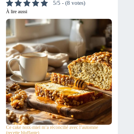
5/5 - (8 votes)
À lire aussi
Ce cake noix-miel m’a réconcilié avec l’automne
(recette bluffante)