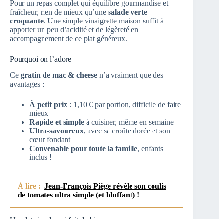
Pour un repas complet qui équilibre gourmandise et
fraîcheur, rien de mieux qu’une
salade verte
croquante
. Une simple vinaigrette maison suffit à
apporter un peu d’acidité et de légèreté en
accompagnement de ce plat généreux.
Pourquoi on l’adore
Ce
gratin de mac & cheese
n’a vraiment que des
avantages :
À petit prix
: 1,10 € par portion, difficile de faire
mieux
Rapide et simple
à cuisiner, même en semaine
Ultra-savoureux
, avec sa croûte dorée et son
cœur fondant
Convenable pour toute la famille
, enfants
inclus !
À lire :
Jean-François Piège révèle son coulis
de tomates ultra simple (et bluffant) !