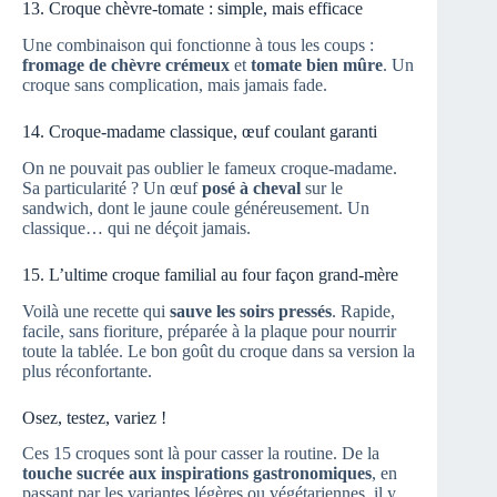
13. Croque chèvre-tomate : simple, mais efficace
Une combinaison qui fonctionne à tous les coups :
fromage de chèvre crémeux
et
tomate bien mûre
. Un
croque sans complication, mais jamais fade.
14. Croque-madame classique, œuf coulant garanti
On ne pouvait pas oublier le fameux croque-madame.
Sa particularité ? Un œuf
posé à cheval
sur le
sandwich, dont le jaune coule généreusement. Un
classique… qui ne déçoit jamais.
15. L’ultime croque familial au four façon grand-mère
Voilà une recette qui
sauve les soirs pressés
. Rapide,
facile, sans fioriture, préparée à la plaque pour nourrir
toute la tablée. Le bon goût du croque dans sa version la
plus réconfortante.
Osez, testez, variez !
Ces 15 croques sont là pour casser la routine. De la
touche sucrée aux inspirations gastronomiques
, en
passant par les variantes légères ou végétariennes, il y