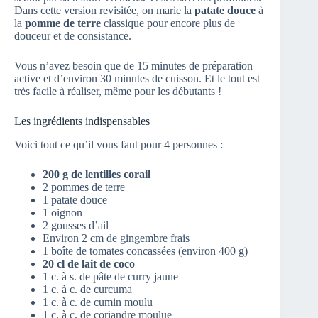
Dans cette version revisitée, on marie la
patate douce
à
la
pomme de terre
classique pour encore plus de
douceur et de consistance.
Vous n’avez besoin que de 15 minutes de préparation
active et d’environ 30 minutes de cuisson. Et le tout est
très facile à réaliser, même pour les débutants !
Les ingrédients indispensables
Voici tout ce qu’il vous faut pour 4 personnes :
200 g de lentilles corail
2 pommes de terre
1 patate douce
1 oignon
2 gousses d’ail
Environ 2 cm de gingembre frais
1 boîte de tomates concassées (environ 400 g)
20 cl de lait de coco
1 c. à s. de pâte de curry jaune
1 c. à c. de curcuma
1 c. à c. de cumin moulu
1 c. à c. de coriandre moulue