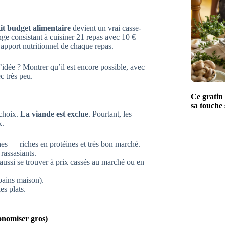
it budget alimentaire
devient un vrai casse-
enge consistant à cuisiner 21 repas avec 10 €
’apport nutritionnel de chaque repas.
’idée ? Montrer qu’il est encore possible, avec
c très peu.
Ce gratin 
sa touche 
 choix.
La viande est exclue
. Pourtant, les
x.
iches — riches en protéines et très bon marché.
rassasiants.
 aussi se trouver à prix cassés au marché ou en
 pains maison).
es plats.
économiser gros)