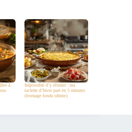
lles à
Impossible d’y résister : ma
vous
raclette d’hiver part en 5 minutes
(fromage fondu ultime)