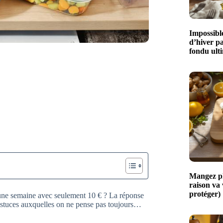
Impossible
d’hiver p
fondu ult
Mangez plu
raison va
protéger)
 une semaine avec seulement 10 € ? La réponse
s astuces auxquelles on ne pense pas toujours…