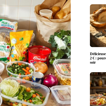
Délicieuse
2 € : pour
soir