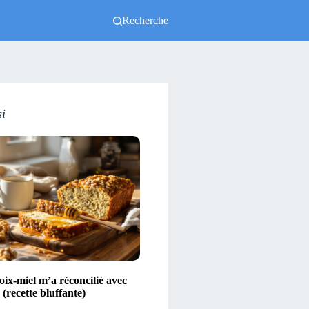
Recherche
si
ix-miel m’a réconcilié avec
(recette bluffante)