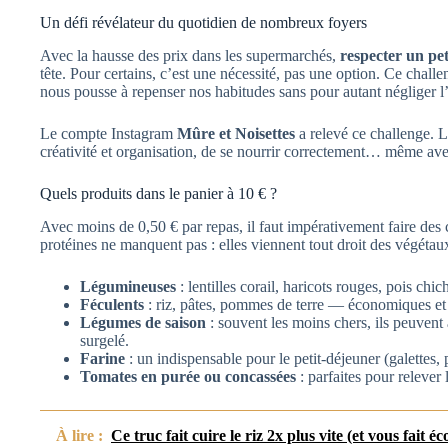
Un défi révélateur du quotidien de nombreux foyers
Avec la hausse des prix dans les supermarchés,
respecter un pet
tête. Pour certains, c’est une nécessité, pas une option. Ce chall
nous pousse à repenser nos habitudes sans pour autant négliger l
Le compte Instagram
Mûre et Noisettes
a relevé ce challenge. L
créativité et organisation, de se nourrir correctement… même ave
Quels produits dans le panier à 10 € ?
Avec moins de 0,50 € par repas, il faut impérativement faire des
protéines ne manquent pas : elles viennent tout droit des végétau
Légumineuses
: lentilles corail, haricots rouges, pois ch
Féculents
: riz, pâtes, pommes de terre — économiques et 
Légumes de saison
: souvent les moins chers, ils peuvent
surgelé.
Farine
: un indispensable pour le petit-déjeuner (galettes,
Tomates en purée ou concassées
: parfaites pour relever l
À lire :
Ce truc fait cuire le riz 2x plus vite (et vous fait 