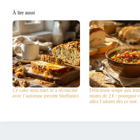
À lire aussi
Ce cake noix-miel m’a réconcilié
Délicieuse soupe aux lenti
avec l’automne (recette bluffante)
moins de 2 € : pourquoi 
allez l’adorer dès ce soir