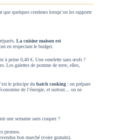
nt que quelques centimes lorsqu’on les rapporte
préparés.
La cuisine maison est
tout en respectant le budget.
te à peine 0,40 €. Une omelette sans œufs ?
es. Les galettes de pomme de terre, elles,
’est le principe du
batch cooking
: on prépare
 économise de l’énergie, et surtout… on ne
nir une semaine sans craquer ?
ies promos.
nvendus bon marché (voire gratuits).