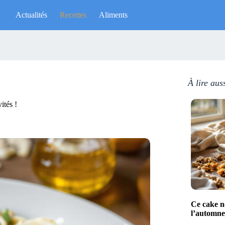
Actualités
Recettes
Aliments
À lire aus
ités !
Ce cake no
l’automne 