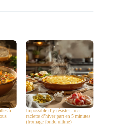
lles à
Impossible d’y résister : ma
vous
raclette d’hiver part en 5 minutes
(fromage fondu ultime)