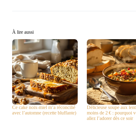
À lire aussi
Ce cake noix-miel m’a réconcilié
Délicieuse soupe aux lenti
avec l’automne (recette bluffante)
moins de 2 € : pourquoi 
allez l’adorer dès ce soir