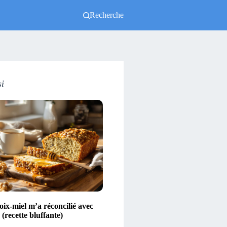
Recherche
si
ix-miel m’a réconcilié avec
(recette bluffante)