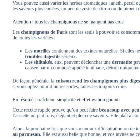
Vous pouvez aussi varier les herbes aromatiques : aneth, persil ou
les saveurs plus corsées, un peu de zeste de citron ou de piment 
Attention : tous les champignons ne se mangent pas crus
Les
champignons de Paris
sont les seuls à pouvoir se consomme
de toutes les variétés :
Les morilles
contiennent des toxines naturelles. Si elles n
troubles digestifs
sérieux.
Les shiitakés
, eux, peuvent déclencher une
dermatite pr
causée par un composé appelé lentinane, détruit uniquemen
De façon générale, la
cuisson rend les champignons plus diges
si vous optez pour d’autres sortes, faites-les toujours cuire.
En résumé : fraîcheur, simplicité et effet wahou garanti
Cette recette rapide prouve qu’on peut faire
beaucoup avec peu
l’assiette un plat frais, élégant et plein de saveurs. Elle plaît à cou
Alors, la prochaine fois que vous manquez d’inspiration ou de t
au parmesan
. Elle est aussi belle que bonne, et vos invités ne c