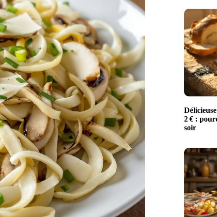
Délicieuse
2 € : pour
soir