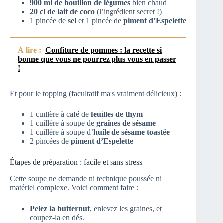
900 ml de bouillon de légumes
bien chaud
20 cl de lait de coco
(l’ingrédient secret !)
1 pincée de
sel
et 1 pincée de
piment d’Espelette
À lire :
Confiture de pommes : la recette si
bonne que vous ne pourrez plus vous en passer
!
Et pour le topping (facultatif mais vraiment délicieux) :
1 cuillère à café de
feuilles de thym
1 cuillère à soupe de
graines de sésame
1 cuillère à soupe d’
huile de sésame toastée
2 pincées de
piment d’Espelette
Étapes de préparation : facile et sans stress
Cette soupe ne demande ni technique poussée ni
matériel complexe. Voici comment faire :
Pelez la butternut
, enlevez les graines, et
coupez-la en dés.