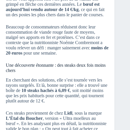
grimpé en flèche ces dernières années. Le
bœuf est
aujourd’hui vendu autour de 14 €/kg
, ce qui en fait
un des postes les plus chers dans le panier de courses.
Beaucoup de consommateurs réduisent donc leur
consommation de viande rouge faute de moyens,
malgré ses apports en fer et protéines. C’est dans ce
contexte que la nutritionniste Noémie Combremont a
voulu relever un défi : manger sainement avec
moins de
20 euros
pour une semaine.
Une découverte étonnante : des steaks deux fois moins
chers
En cherchant des solutions, elle s’est tournée vers les
rayons surgelés. Et là, bonne surprise : elle a trouvé une
boîte de
10 steaks hachés à 6,09 €
, soit moitié moins
que les prix habituels pour cette quantité, qui tournent
plutôt autour de 12 €.
Ces steaks proviennent de chez
Lidl
, sous la marque
L’Étal du Boucher
, version « Ultra moelleux au
bœuf ». En les analysant plus en détail, la nutritionniste
valide le bon plan : « On peut tout à fait acheter ce