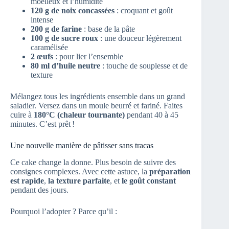
moelleux et l’humidité
120 g de noix concassées
: croquant et goût
intense
200 g de farine
: base de la pâte
100 g de sucre roux
: une douceur légèrement
caramélisée
2 œufs
: pour lier l’ensemble
80 ml d’huile neutre
: touche de souplesse et de
texture
Mélangez tous les ingrédients ensemble dans un grand
saladier. Versez dans un moule beurré et fariné. Faites
cuire à
180°C (chaleur tournante)
pendant 40 à 45
minutes. C’est prêt !
Une nouvelle manière de pâtisser sans tracas
Ce cake change la donne. Plus besoin de suivre des
consignes complexes. Avec cette astuce, la
préparation
est rapide
,
la texture parfaite
, et
le goût constant
pendant des jours.
Pourquoi l’adopter ? Parce qu’il :