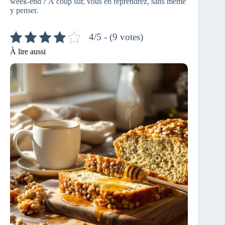
week-end ? À coup sûr, vous en reprendrez, sans même
y penser.
4/5 - (9 votes)
À lire aussi