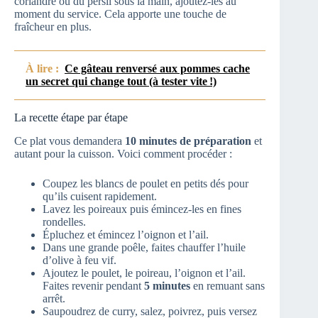
coriandre ou du persil sous la main, ajoutez-les au
moment du service. Cela apporte une touche de
fraîcheur en plus.
À lire :
Ce gâteau renversé aux pommes cache
un secret qui change tout (à tester vite !)
La recette étape par étape
Ce plat vous demandera
10 minutes de préparation
et
autant pour la cuisson. Voici comment procéder :
Coupez les blancs de poulet en petits dés pour
qu’ils cuisent rapidement.
Lavez les poireaux puis émincez-les en fines
rondelles.
Épluchez et émincez l’oignon et l’ail.
Dans une grande poêle, faites chauffer l’huile
d’olive à feu vif.
Ajoutez le poulet, le poireau, l’oignon et l’ail.
Faites revenir pendant
5 minutes
en remuant sans
arrêt.
Saupoudrez de curry, salez, poivrez, puis versez