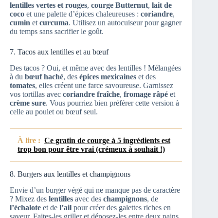
lentilles vertes et rouges
,
courge Butternut
,
lait de
coco
et une palette d’épices chaleureuses :
coriandre
,
cumin
et
curcuma
. Utilisez un autocuiseur pour gagner
du temps sans sacrifier le goût.
7. Tacos aux lentilles et au bœuf
Des tacos ? Oui, et même avec des lentilles ! Mélangées
à du
bœuf haché
, des
épices mexicaines
et des
tomates
, elles créent une farce savoureuse. Garnissez
vos tortillas avec
coriandre fraîche
,
fromage râpé
et
crème sure
. Vous pourriez bien préférer cette version à
celle au poulet ou bœuf seul.
À lire :
Ce gratin de courge à 5 ingrédients est
trop bon pour être vrai (crémeux à souhait !)
8. Burgers aux lentilles et champignons
Envie d’un burger végé qui ne manque pas de caractère
? Mixez des
lentilles
avec des
champignons
, de
l’échalote
et de
l’ail
pour créer des galettes riches en
saveur. Faites-les griller et déposez-les entre deux pains