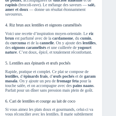
de poulet
, accompagnées de
saucisse italienne
et de
rapinis
(brocoli-rave). Le mélange des saveurs —
salé,
amer et doux
— donne un résultat étonnamment
savoureux.
4. Riz brun aux lentilles et oignons caramélisés
Voici une recette d’inspiration moyen-orientale. Le
riz
brun
est parfumé avec de la
cardamome
, du
cumin
,
du
curcuma
et de la
cannelle
. On y ajoute des
lentilles
,
des
oignons caramélisés
et une cuillerée de
yogourt
nature
. C’est doux, épicé, et totalement réconfortant.
5. Lentilles aux épinards et œufs pochés
Rapide, pratique et complet. Ce plat se compose de
lentilles
, d’
épinards frais
, d’
œufs pochés
et de
garam
masala
. On y ajoute un peu de
fromage feta
pour la
touche salée, et on accompagne avec des
pains naans
.
Parfait pour un dîner sans pression mais plein de goût.
6. Cari de lentilles et courge au lait de coco
Si vous aimez les plats doux et gourmands, celui-ci va
vous réconcilier avec les lentilles. Il marie subtilement