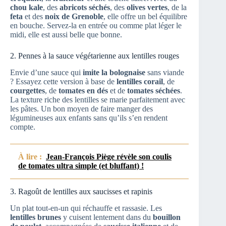
chou kale
, des
abricots séchés
, des
olives vertes
, de la
feta
et des
noix de Grenoble
, elle offre un bel équilibre
en bouche. Servez-la en entrée ou comme plat léger le
midi, elle est aussi belle que bonne.
2. Pennes à la sauce végétarienne aux lentilles rouges
Envie d’une sauce qui
imite la bolognaise
sans viande
? Essayez cette version à base de
lentilles corail
, de
courgettes
, de
tomates en dés
et de
tomates séchées
.
La texture riche des lentilles se marie parfaitement avec
les pâtes. Un bon moyen de faire manger des
légumineuses aux enfants sans qu’ils s’en rendent
compte.
À lire :
Jean-François Piège révèle son coulis
de tomates ultra simple (et bluffant) !
3. Ragoût de lentilles aux saucisses et rapinis
Un plat tout-en-un qui réchauffe et rassasie. Les
lentilles brunes
y cuisent lentement dans du
bouillon