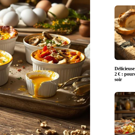
Délicieuse
2 € : pour
soir