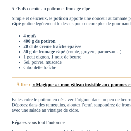
5. Œufs cocotte au potiron et fromage râpé
Simple et délicieux, le
potiron
apporte une douceur automnale pa
râpé
gratine légèrement le dessus pour encore plus de gourmand
4 œufs
400 g de potiron
20 cl de crème fraîche épaisse
50 g de fromage râpé
(comté, gruyère, parmesan…)
1 petit oignon, 1 noix de beurre
Sel, poivre, muscade
Ciboulette fraîche
À lire :
« Magique » : mon gâteau invisible aux pommes et
Faites cuire le potiron en dés avec l’oignon dans un peu de beur
Déposez dans des ramequins, ajoutez l’œuf, saupoudrez de froma
avec une salade au vinaigre de cidre.
Régalez-vous tout l’automne