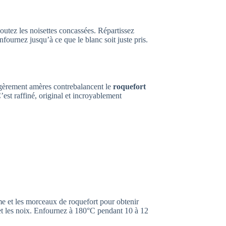
outez les noisettes concassées. Répartissez
fournez jusqu’à ce que le blanc soit juste pris.
gèrement amères contrebalancent le
roquefort
’est raffiné, original et incroyablement
me et les morceaux de roquefort pour obtenir
et les noix. Enfournez à 180°C pendant 10 à 12