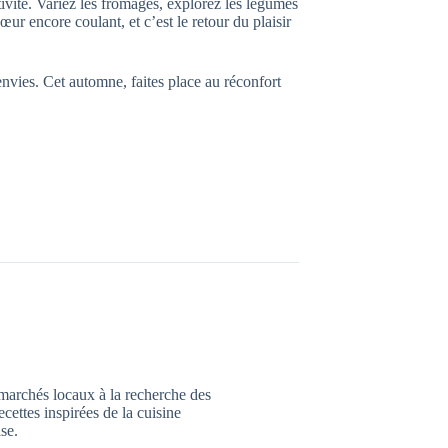
tivité. Variez les fromages, explorez les légumes
ur encore coulant, et c’est le retour du plaisir
 envies. Cet automne, faites place au réconfort
marchés locaux à la recherche des
ecettes inspirées de la cuisine
ise.