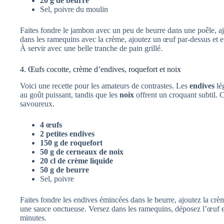
20 g de beurre
Sel, poivre du moulin
Faites fondre le jambon avec un peu de beurre dans une poêle, aj
dans les ramequins avec la crème, ajoutez un œuf par-dessus et en
À servir avec une belle tranche de pain grillé.
4. Œufs cocotte, crème d’endives, roquefort et noix
Voici une recette pour les amateurs de contrastes. Les
endives
lé
au goût puissant, tandis que les
noix
offrent un croquant subtil. C
savoureux.
4 œufs
2 petites endives
150 g de roquefort
50 g de cerneaux de noix
20 cl de crème liquide
50 g de beurre
Sel, poivre
Faites fondre les endives émincées dans le beurre, ajoutez la crè
une sauce onctueuse. Versez dans les ramequins, déposez l’œuf 
minutes.