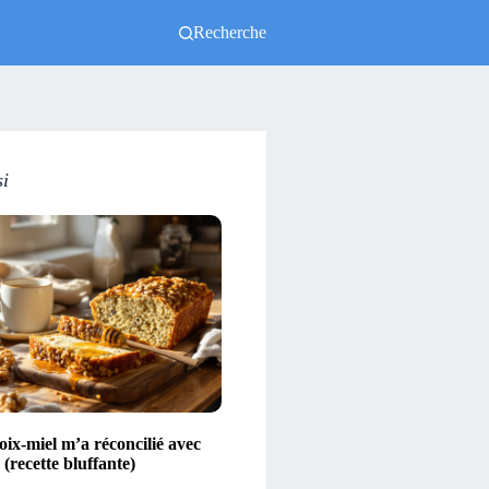
Recherche
si
ix-miel m’a réconcilié avec
(recette bluffante)