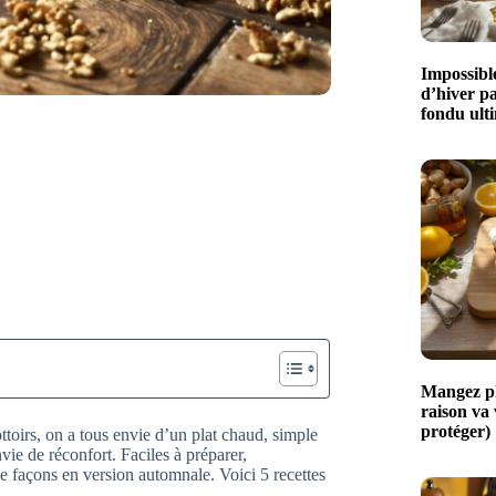
Impossible
d’hiver p
fondu ult
Mangez plu
raison va
protéger)
ottoirs, on a tous envie d’un plat chaud, simple
vie de réconfort. Faciles à préparer,
le façons en version automnale. Voici 5 recettes