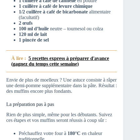
1 cuillère à café de cannelle
en poudre
1 cuillère à café de levure chimique
1/2 cuillère à café de bicarbonate
alimentaire
(facultatif)
2 œufs
100 ml d’huile
neutre – tournesol ou colza
120 ml de lait
1 pincée de sel
À lire :
5 recettes express à préparer d'avance
(gagnez du temps cette semaine)
Envie de plus de moelleux ? Une astuce consiste à râper
une demi-pomme supplémentaire dans la pâte. Résultat :
des muffins encore plus fondants.
La préparation pas à pas
Rien de plus simple, même pour les débutants. Suivez
ces étapes et vos muffins seront réussis à coup sûr :
Préchauffez votre four à
180°C
en chaleur
traditionnelle.