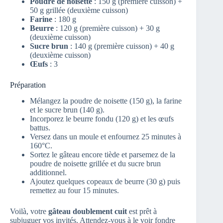
Poudre de noisette
: 150 g (première cuisson) +
50 g grillée (deuxième cuisson)
Farine
: 180 g
Beurre
: 120 g (première cuisson) + 30 g
(deuxième cuisson)
Sucre brun
: 140 g (première cuisson) + 40 g
(deuxième cuisson)
Œufs
: 3
Préparation
Mélangez la poudre de noisette (150 g), la farine
et le sucre brun (140 g).
Incorporez le beurre fondu (120 g) et les œufs
battus.
Versez dans un moule et enfournez 25 minutes à
160°C.
Sortez le gâteau encore tiède et parsemez de la
poudre de noisette grillée et du sucre brun
additionnel.
Ajoutez quelques copeaux de beurre (30 g) puis
remettez au four 15 minutes.
Voilà, votre
gâteau doublement cuit
est prêt à
subjuguer vos invités. Attendez-vous à le voir fondre