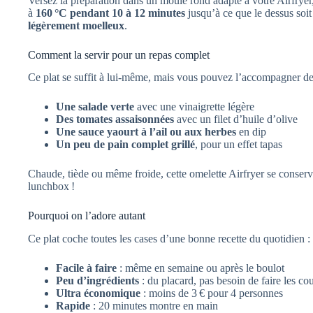
Versez la préparation dans un moule rond adapté à votre Airfryer,
à
160 °C pendant 10 à 12 minutes
jusqu’à ce que le dessus soi
légèrement moelleux
.
Comment la servir pour un repas complet
Ce plat se suffit à lui-même, mais vous pouvez l’accompagner de 
Une salade verte
avec une vinaigrette légère
Des tomates assaisonnées
avec un filet d’huile d’olive
Une sauce yaourt à l’ail ou aux herbes
en dip
Un peu de pain complet grillé
, pour un effet tapas
Chaude, tiède ou même froide, cette omelette Airfryer se conserve
lunchbox !
Pourquoi on l’adore autant
Ce plat coche toutes les cases d’une bonne recette du quotidien :
Facile à faire
: même en semaine ou après le boulot
Peu d’ingrédients
: du placard, pas besoin de faire les co
Ultra économique
: moins de 3 € pour 4 personnes
Rapide
: 20 minutes montre en main