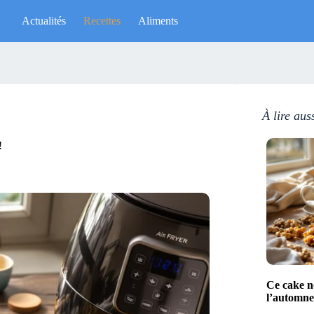
Actualités
Recettes
Aliments
À lire aus
!
Ce cake no
l’automne 