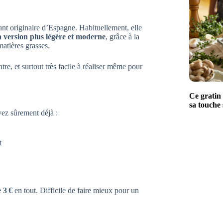
ssant originaire d’Espagne. Habituellement, elle
n version plus légère et moderne
, grâce à la
matières grasses.
re, et surtout très facile à réaliser même pour
Ce gratin 
sa touche 
vez sûrement déjà :
t
 3 €
en tout. Difficile de faire mieux pour un