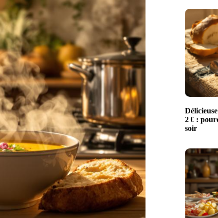
Délicieuse
2 € : pour
soir