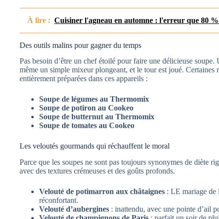
À lire :
Cuisiner l'agneau en automne : l'erreur que 80 
Des outils malins pour gagner du temps
Pas besoin d’être un chef étoilé pour faire une délicieuse soupe
même un simple mixeur plongeant, et le tour est joué. Certaines 
entièrement préparées dans ces appareils :
Soupe de légumes au Thermomix
Soupe de potiron au Cookeo
Soupe de butternut au Thermomix
Soupe de tomates au Cookeo
Les veloutés gourmands qui réchauffent le moral
Parce que les soupes ne sont pas toujours synonymes de diète rigi
avec des textures crémeuses et des goûts profonds.
Velouté de potimarron aux châtaignes
: LE mariage de 
réconfortant.
Velouté d’aubergines
: inattendu, avec une pointe d’ail p
Velouté de champignons de Paris
: parfait un soir de pl