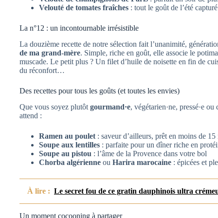
Velouté de tomates fraîches
: tout le goût de l’été captur
La n°12 : un incontournable irrésistible
La douzième recette de notre sélection fait l’unanimité, générati
de ma grand-mère
. Simple, riche en goût, elle associe le poti
muscade. Le petit plus ? Un filet d’huile de noisette en fin de cui
du réconfort…
Des recettes pour tous les goûts (et toutes les envies)
Que vous soyez plutôt
gourmand·e
, végétarien·ne, pressé·e ou
attend :
Ramen au poulet
: saveur d’ailleurs, prêt en moins de 15
Soupe aux lentilles
: parfaite pour un dîner riche en proté
Soupe au pistou
: l’âme de la Provence dans votre bol
Chorba algérienne
ou
Harira marocaine
: épicées et pl
À lire :
Le secret fou de ce gratin dauphinois ultra crémeu
Un moment cocooning à partager