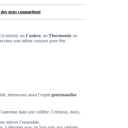
% des gens commettent
. Un mixeur, un
Cookeo
, un
Thermomix
ou
recettes sont même conçues pour être
de, retrouvons aussi l’esprit
gourmandise
l’automne dans une cuillère. Crémeux, doux,
our relever l’ensemble.
uie, à déguster avec un bon pain aux céréales.