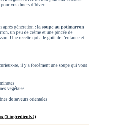
é pour vos dîners d’hiver.
on après génération :
la soupe au potimarron
marron, un peu de crème et une pincée de
sson. Une recette qui a le goût de l’enfance et
 curieux·se, il y a forcément une soupe qui vous
 minutes
ines végétales
eines de saveurs orientales
x (5 ingrédients !)