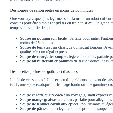
Des soupes de saison prêtes en moins de 30 minutes
Que vous ayez quelques légumes sous la main, un robot cuiseur ou
conçues pour être simples et
prêtes en un clin d’œil
. Le grand a
temps sans sacrifier le goût.
Soupe au potimarron facile
: parfaite pour initier l’auto
moins de 25 minutes.
Soupe de tomates
: un classique qui séduit toujours. Ave
qualité, c’est un régal express.
Soupe de courgettes simple
: légère et colorée, parfaite p
Soupe au butternut et pommes de terre
: douceur assuré
Des recettes pleines de goût… et d’astuces
L’idée de ces soupes ? Utiliser peu d’ingrédients, souvent de sa
tout
: une épice exotique, un fromage fondu ou une garniture cro
Soupe carotte curry coco
: un voyage gustatif express ve
Soupe mange graisses au chou
: parfaite pour alléger le
Soupe de lentilles corail aux épices
: nourrissante et légè
Soupe de pâtisson
: un légume oublié pour une soupe dou