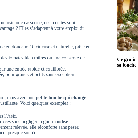
 juste une casserole, ces recettes sont
vantage ? Elles s’adaptent à votre emploi du
mne en douceur. Onctueuse et naturelle, prête en
c des tomates bien mûres ou une conserve de
Ce gratin 
sa touche 
our une entrée rapide et équilibrée.
e, pour grands et petits sans exception.
ison, mais avec une
petite touche qui change
ustillante. Voici quelques exemples :
rs l’Asie.
s excès sans négliger la gourmandise.
rement relevée, elle réconforte sans peser.
ce, presque sucrée.