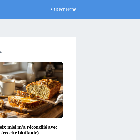
Recherche
si
ix-miel m’a réconcilié avec
(recette bluffante)