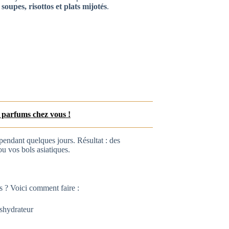
s
soupes, risottos et plats mijotés
.
s parfums chez vous !
 pendant quelques jours. Résultat : des
ou vos bols asiatiques.
s ? Voici comment faire :
éshydrateur