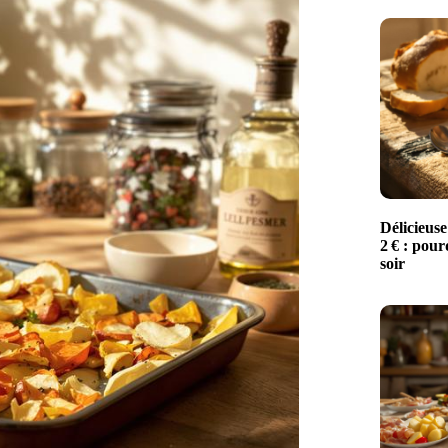
Délicieuse
2 € : pour
soir