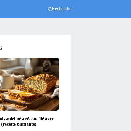
Recherche
si
ix-miel m’a réconcilié avec
(recette bluffante)