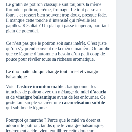
Le gratin de potiron classique suit toujours la même
formule : potiron, crème, fromage. Le tout passe au
four… et ressort bien souvent trop doux, presque fade.
Il manque cette touche d’intensité qui réveille les
papilles. Résultat ? Un plat qui passe inaperçu, pourtant
plein de potentiel.
Ce n’est pas que le potiron soit sans intérêt. C’est juste
qu’on s’y prend souvent de la même manière. On oublie
que ce légume d’automne a besoin d’un petit coup de
pouce pour révéler toute sa richesse aromatique.
Le duo inattendu qui change tout : miel et vinaigre
balsamique
Voici l’
astuce incontournable
: badigeonner les
tranches de potiron avec un mélange de
miel d’acacia
et de
vinaigre balsamique
avant de les enfourner. Ce
geste tout simple va créer une
caramélisation subtile
qui sublime le légume.
Pourquoi ça marche ? Parce que le miel va dorer et
adoucir le potiron, tandis que le vinaigre balsamique,
légèrement acide, vient équilibrer cette douceur.