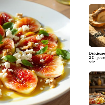
Délicieuse
2 € : pour
soir