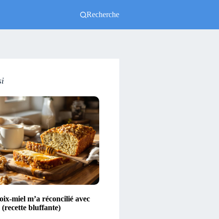
Recherche
si
ix-miel m’a réconcilié avec
(recette bluffante)