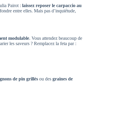
lia Pairot :
laissez reposer le carpaccio au
ondre entre elles. Mais pas d’inquiétude,
ment modulable
. Vous attendez beaucoup de
rier les saveurs ? Remplacez la feta par :
gnons de pin grillés
ou des
graines de