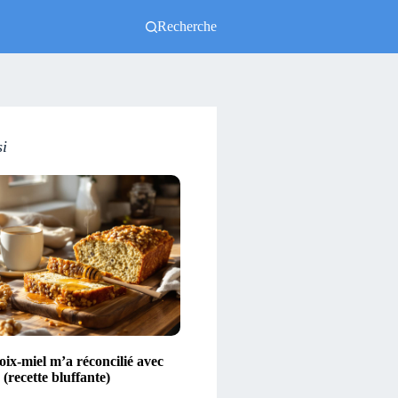
Recherche
si
ix-miel m’a réconcilié avec
(recette bluffante)