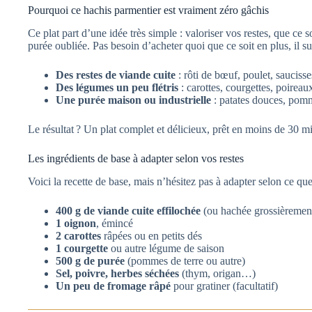
Pourquoi ce hachis parmentier est vraiment zéro gâchis
Ce plat part d’une idée très simple : valoriser vos restes, que c
purée oubliée. Pas besoin d’acheter quoi que ce soit en plus, il s
Des restes de viande cuite
: rôti de bœuf, poulet, saucisses,
Des légumes un peu flétris
: carottes, courgettes, poire
Une purée maison ou industrielle
: patates douces, pom
Le résultat ? Un plat complet et délicieux, prêt en moins de 30 m
Les ingrédients de base à adapter selon vos restes
Voici la recette de base, mais n’hésitez pas à adapter selon ce qu
400 g de viande cuite effilochée
(ou hachée grossièremen
1 oignon
, émincé
2 carottes
râpées ou en petits dés
1 courgette
ou autre légume de saison
500 g de purée
(pommes de terre ou autre)
Sel, poivre, herbes séchées
(thym, origan…)
Un peu de fromage râpé
pour gratiner (facultatif)