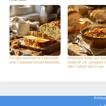
Ce cake noix-miel m’a réconcilié
Délicieuse soupe aux lenti
avec l’automne (recette bluffante)
moins de 2 € : pourquoi 
allez l’adorer dès ce soir
Rubriqu
A