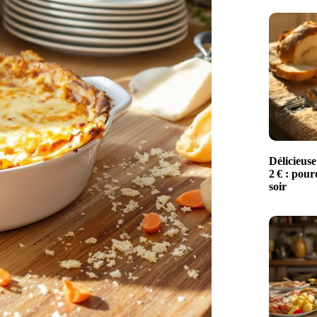
Délicieuse
2 € : pour
soir