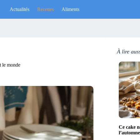
Actualités
Recettes
Aliments
À lire aus
ut le monde
Ce cake no
l’automne 