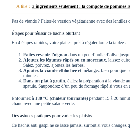
À lire :
3 ingrédients seulement : la compote de pommes l
Pas de viande ? Faites-le version végétarienne avec des lentille
Étapes pour réussir ce hachis bluffant
En 4 étapes rapides, votre plat est prêt à régaler toute la tablée :
Faites revenir l’oignon
dans un peu d’huile d’olive jusqu’
Ajoutez les légumes râpés ou en morceaux
, laissez cui
Salez, poivrez, ajoutez les herbes.
Ajoutez la viande effilochée
et mélangez bien pour que le
minutes.
Dans un plat à gratin
, étalez la préparation à la viande a
spatule. Saupoudrez d’un peu de fromage râpé si vous en 
Enfournez à
180 °C (chaleur tournante)
pendant 15 à 20 minute
chaud avec une petite salade verte.
Des astuces pratiques pour varier les plaisirs
Ce hachis anti-gaspi ne se lasse jamais, surtout si vous changez q