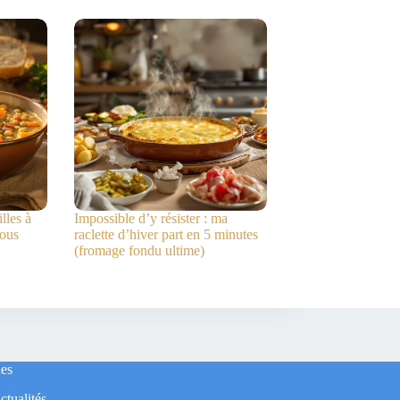
lles à
Impossible d’y résister : ma
vous
raclette d’hiver part en 5 minutes
(fromage fondu ultime)
es
ctualités