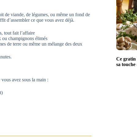
e soit de viande, de légumes, ou même un fond de
uffit d’assembler ce que vous avez déjà.
 tout fait l’affaire
aux ou champignons élimés
mes de terre ou même un mélange des deux
inutes.
Ce gratin 
sa touche 
e vous avez sous la main :
t)