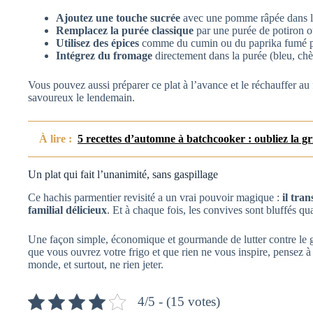
Ajoutez une touche sucrée
avec une pomme râpée dans la
Remplacez la purée classique
par une purée de potiron o
Utilisez des épices
comme du cumin ou du paprika fumé po
Intégrez du fromage
directement dans la purée (bleu, c
Vous pouvez aussi préparer ce plat à l’avance et le réchauffer au fo
savoureux le lendemain.
À lire :
5 recettes d’automne à batchcooker : oubliez la gris
Un plat qui fait l’unanimité, sans gaspillage
Ce hachis parmentier revisité a un vrai pouvoir magique :
il tra
familial délicieux
. Et à chaque fois, les convives sont bluffés q
Une façon simple, économique et gourmande de lutter contre le ga
que vous ouvrez votre frigo et que rien ne vous inspire, pensez à 
monde, et surtout, ne rien jeter.
4/5 - (15 votes)